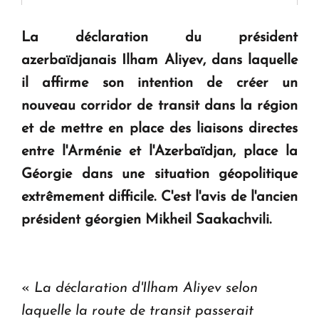
" Tant qu'il n'existe pas d'alternative concrète, la
question d'un référendum ne se pose pas. "
La déclaration du président
azerbaïdjanais Ilham Aliyev, dans laquelle
KASA : 30 ans d'audace, de résilience et d'avenir
il affirme son intention de créer un
en Arménie
nouveau corridor de transit dans la région
et de mettre en place des liaisons directes
Le premier hôtel Hyatt Regency d'Arménie
entre l'Arménie et l'Azerbaïdjan, place la
ouvrira ses portes à Dilijan
Géorgie dans une situation géopolitique
extrêmement difficile. C'est l'avis de l'ancien
président géorgien Mikheil Saakachvili.
«
La déclaration d'Ilham Aliyev selon
laquelle la route de transit passerait