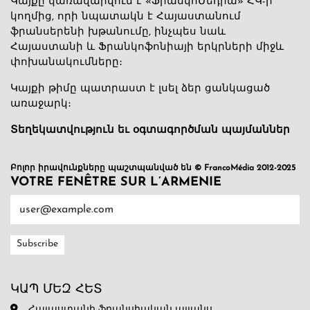
Կայքը կառավարվում է «ՖրանկոՄեդիա» ՀԿ-ի
կողմից, որի նպատակն է Հայաստանում
ֆրանսերենի խթանումը, ինչպես նաև
Հայաստանի և Ֆրանկոֆոնիայի երկրների միջև
փոխանակումները։
Կայքի թիմը պատրաստ է լսել ձեր ցանկացած
առաջարկ։
Տեղեկատվություն եւ օգտագործման պայմաններ
Բոլոր իրավունքները պաշտպանված են © FrancoMédia 2012-2025
VOTRE FENÊTRE SUR L’ARMENIE
ԿԱՊ ՄԵԶ ՀԵՏ
Հայաստանի ֆրանսիական ալյանս