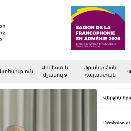
Արվեստ և
Ֆրանկոֆոն
նտեսություն
Կ
մշակույթ
Հայաստան
Վերջին հ
Démission et