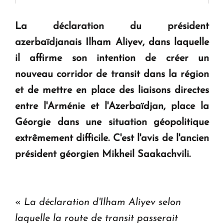
" Tant qu'il n'existe pas d'alternative concrète, la
question d'un référendum ne se pose pas. "
La déclaration du président
azerbaïdjanais Ilham Aliyev, dans laquelle
KASA : 30 ans d'audace, de résilience et d'avenir
il affirme son intention de créer un
en Arménie
nouveau corridor de transit dans la région
et de mettre en place des liaisons directes
Le premier hôtel Hyatt Regency d'Arménie
entre l'Arménie et l'Azerbaïdjan, place la
ouvrira ses portes à Dilijan
Géorgie dans une situation géopolitique
extrêmement difficile. C'est l'avis de l'ancien
président géorgien Mikheil Saakachvili.
«
La déclaration d'Ilham Aliyev selon
laquelle la route de transit passerait