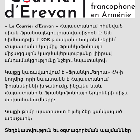
« Le Courrier d’Erevan » Հայաստանում հիմնված
միակ ֆրանսալեզու լրատվամիջոցն է։ Այն
հիմնադրվել է 2012 թվականի հոկտեմբերին՝
Հայաստանի կողմից Ֆրանկոֆոնիայի
միջազգային կազմակերպությանը լիիրավ
անդամակցությունը նշելու նպատակով։
Կայքը կառավարվում է «ՖրանկոՄեդիա» ՀԿ-ի
կողմից, որի նպատակն է Հայաստանում
ֆրանսերենի խթանումը, ինչպես նաև
Հայաստանի և Ֆրանկոֆոնիայի երկրների միջև
փոխանակումները։
Կայքի թիմը պատրաստ է լսել ձեր ցանկացած
առաջարկ։
Տեղեկատվություն եւ օգտագործման պայմաններ