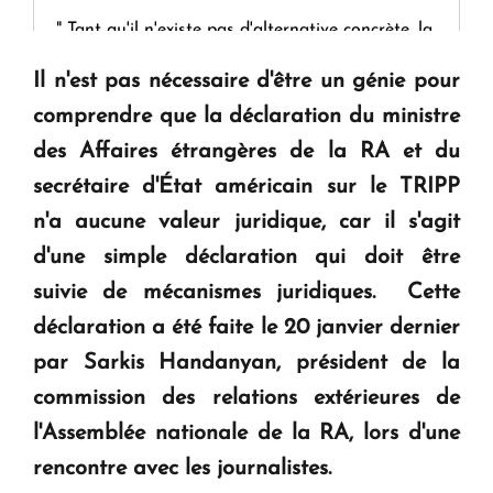
" Tant qu'il n'existe pas d'alternative concrète, la
question d'un référendum ne se pose pas. "
Il n'est pas nécessaire d'être un génie pour
comprendre que la déclaration du ministre
KASA : 30 ans d'audace, de résilience et d'avenir
des Affaires étrangères de la RA et du
en Arménie
secrétaire d'État américain sur le TRIPP
n'a aucune valeur juridique, car il s'agit
Le premier hôtel Hyatt Regency d'Arménie
d'une simple déclaration qui doit être
ouvrira ses portes à Dilijan
suivie de mécanismes juridiques. Cette
déclaration a été faite le 20 janvier dernier
par Sarkis Handanyan, président de la
commission des relations extérieures de
l'Assemblée nationale de la RA, lors d'une
rencontre avec les journalistes.