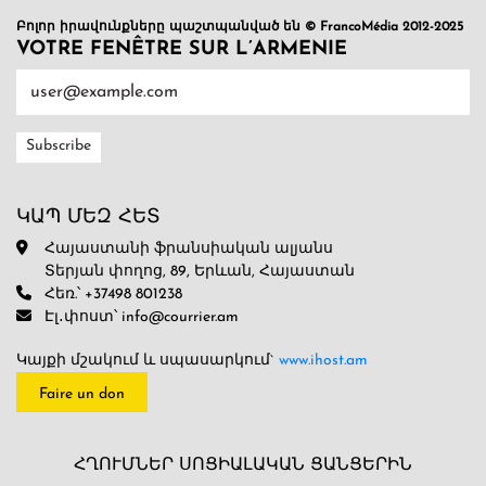
Բոլոր իրավունքները պաշտպանված են © FrancoMédia 2012-2025
VOTRE FENÊTRE SUR L’ARMENIE
ԿԱՊ ՄԵԶ ՀԵՏ
Հայաստանի ֆրանսիական ալյանս
Տերյան փողոց, 89, Երևան, Հայաստան
Հեռ.՝ +37498 801238
Էլ․փոստ՝ info@courrier.am
Կայքի մշակում և սպասարկում`
www.ihost.am
Faire un don
ՀՂՈՒՄՆԵՐ ՍՈՑԻԱԼԱԿԱՆ ՑԱՆՑԵՐԻՆ