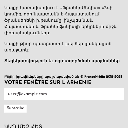
Կայքը կառավարվում է «ՖրանկոՄեդիա» ՀԿ-ի
կողմից, որի նպատակն է Հայաստանում
ֆրանսերենի խթանումը, ինչպես նաև
Հայաստանի և Ֆրանկոֆոնիայի երկրների միջև
փոխանակումները։
Կայքի թիմը պատրաստ է լսել ձեր ցանկացած
առաջարկ։
Տեղեկատվություն եւ օգտագործման պայմաններ
Բոլոր իրավունքները պաշտպանված են © FrancoMédia 2012-2025
VOTRE FENÊTRE SUR L’ARMENIE
ԿԱՊ ՄԵԶ ՀԵՏ