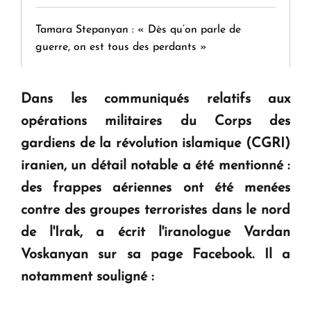
Tamara Stepanyan : « Dès qu’on parle de
guerre, on est tous des perdants »
" Tant qu'il n'existe pas d'alternative concrète, la
Dans les communiqués relatifs aux
question d'un référendum ne se pose pas. "
opérations militaires du Corps des
gardiens de la révolution islamique (CGRI)
KASA : 30 ans d'audace, de résilience et d'avenir
iranien, un détail notable a été mentionné :
en Arménie
des frappes aériennes ont été menées
contre des groupes terroristes dans le nord
Le premier hôtel Hyatt Regency d'Arménie
de l'Irak, a écrit l'iranologue Vardan
ouvrira ses portes à Dilijan
Voskanyan sur sa page Facebook. Il a
notamment souligné :