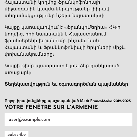
Հայաստանի կողմից Ֆրանկոֆոնիայի
միջազգային կազմակերպությանը լիիրավ
անդամակցությունը նշելու նպատակով։
Կայքը կառավարվում է «ՖրանկոՄեդիա» ՀԿ-ի
կողմից, որի նպատակն է Հայաստանում
ֆրանսերենի խթանումը, ինչպես նաև
Հայաստանի և Ֆրանկոֆոնիայի երկրների միջև
փոխանակումները։
Կայքի թիմը պատրաստ է լսել ձեր ցանկացած
առաջարկ։
Տեղեկատվություն եւ օգտագործման պայմաններ
Բոլոր իրավունքները պաշտպանված են © FrancoMédia 2012-2025
VOTRE FENÊTRE SUR L’ARMENIE