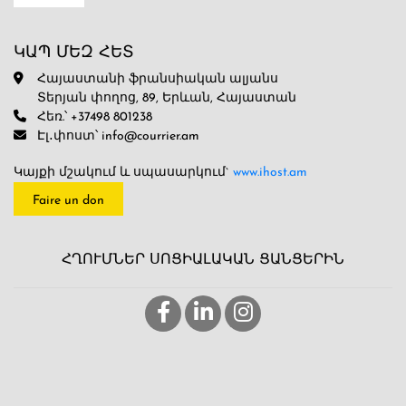
ԿԱՊ ՄԵԶ ՀԵՏ
Հայաստանի ֆրանսիական ալյանս
Տերյան փողոց, 89, Երևան, Հայաստան
Հեռ.՝ +37498 801238
Էլ․փոստ՝ info@courrier.am
Կայքի մշակում և սպասարկում`
www.ihost.am
Faire un don
ՀՂՈՒՄՆԵՐ ՍՈՑԻԱԼԱԿԱՆ ՑԱՆՑԵՐԻՆ