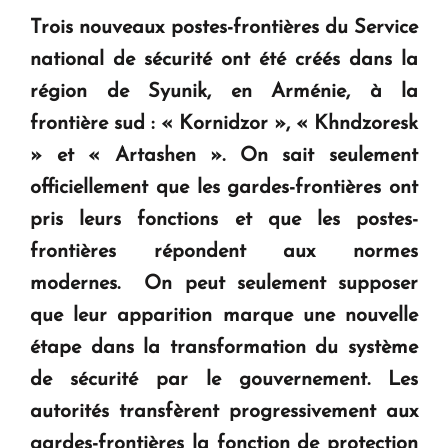
" Tant qu'il n'existe pas d'alternative concrète, la
Trois nouveaux postes-frontières du Service
question d'un référendum ne se pose pas. "
national de sécurité ont été créés dans la
région de Syunik, en Arménie, à la
KASA : 30 ans d'audace, de résilience et d'avenir
en Arménie
frontière sud : « Kornidzor », « Khndzoresk
» et « Artashen ». On sait seulement
officiellement que les gardes-frontières ont
Le premier hôtel Hyatt Regency d'Arménie
ouvrira ses portes à Dilijan
pris leurs fonctions et que les postes-
frontières répondent aux normes
modernes. On peut seulement supposer
que leur apparition marque une nouvelle
étape dans la transformation du système
de sécurité par le gouvernement. Les
autorités transfèrent progressivement aux
gardes-frontières la fonction de protection