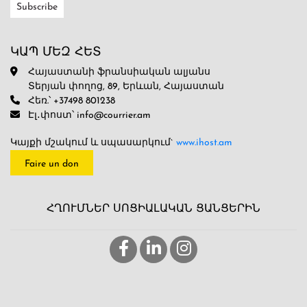
ԿԱՊ ՄԵԶ ՀԵՏ
Հայաստանի ֆրանսիական ալյանս
Տերյան փողոց, 89, Երևան, Հայաստան
Հեռ.՝ +37498 801238
Էլ․փոստ՝ info@courrier.am
Կայքի մշակում և սպասարկում`
www.ihost.am
Faire un don
ՀՂՈՒՄՆԵՐ ՍՈՑԻԱԼԱԿԱՆ ՑԱՆՑԵՐԻՆ