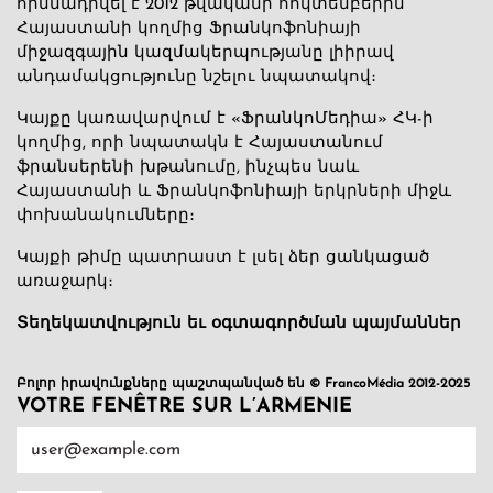
հիմնադրվել է 2012 թվականի հոկտեմբերին՝
Հայաստանի կողմից Ֆրանկոֆոնիայի
միջազգային կազմակերպությանը լիիրավ
անդամակցությունը նշելու նպատակով։
Կայքը կառավարվում է «ՖրանկոՄեդիա» ՀԿ-ի
կողմից, որի նպատակն է Հայաստանում
ֆրանսերենի խթանումը, ինչպես նաև
Հայաստանի և Ֆրանկոֆոնիայի երկրների միջև
փոխանակումները։
Կայքի թիմը պատրաստ է լսել ձեր ցանկացած
առաջարկ։
Տեղեկատվություն եւ օգտագործման պայմաններ
Բոլոր իրավունքները պաշտպանված են © FrancoMédia 2012-2025
VOTRE FENÊTRE SUR L’ARMENIE