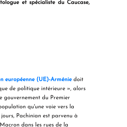
tologue et spécialiste du Caucase,
KASA : 30 ans d'audace, de résilience et
d'avenir en Arménie
Le premier hôtel Hyatt Regency
d'Arménie ouvrira ses portes à Dilijan
on européenne (UE)-Arménie
doit
e de politique intérieure », alors
 le gouvernement du Premier
 population qu'une voie vers la
 jours, Pachinian est parvenu à
 Macron dans les rues de la