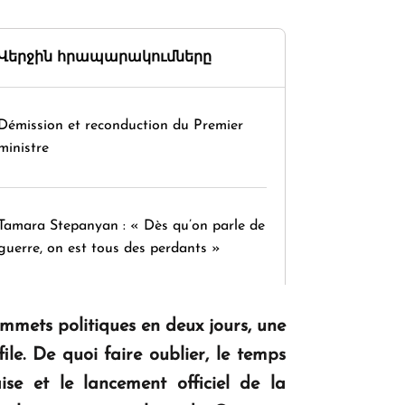
Վերջին հրապարակումները
Démission et reconduction du Premier
ministre
Tamara Stepanyan : « Dès qu’on parle de
guerre, on est tous des perdants »
sommets politiques en deux jours, une
" Tant qu'il n'existe pas d'alternative
concrète, la question d'un référendum ne
le. De quoi faire oublier, le temps
se pose pas. "
e et le lancement officiel de la