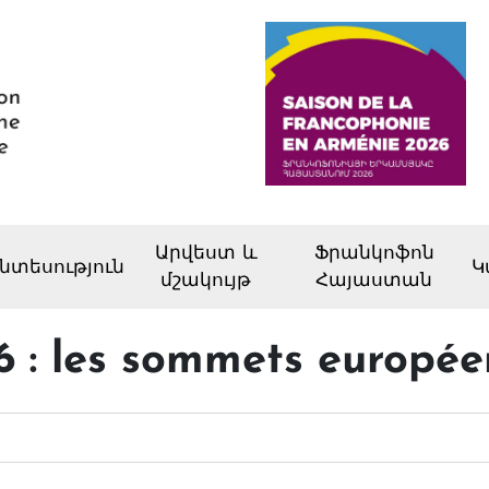
Արվեստ և
Ֆրանկոֆոն
նտեսություն
Կ
մշակույթ
Հայաստան
6 : les sommets europée