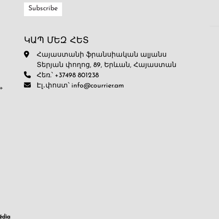
ԿԱՊ ՄԵԶ ՀԵՏ
Հայաստանի ֆրանսիական ալյանս
Տերյան փողոց, 89, Երևան, Հայաստան
Հեռ.՝ +37498 801238
Էլ․փոստ՝ info@courrier.am
»
dia