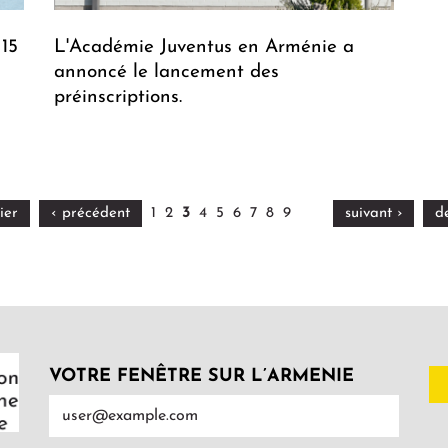
 15
L'Académie Juventus en Arménie a
annoncé le lancement des
préinscriptions.
ier
‹ précédent
1
2
3
4
5
6
7
8
9
suivant ›
d
VOTRE FENÊTRE SUR L’ARMENIE