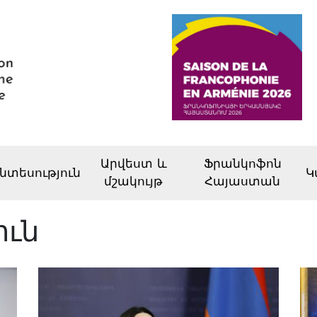
Արվեստ և
Ֆրանկոֆոն
նտեսություն
Կ
մշակույթ
Հայաստան
ուն