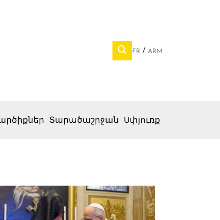
FR
ARM
արծիքներ
Տարածաշրջան
Սփյուռք