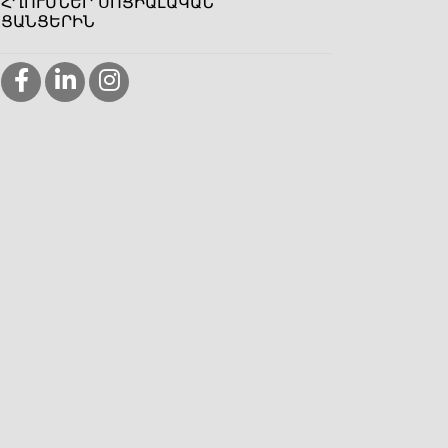
ՀՂՈՒՄՆԵՐ ՍՈՑԻԱԼԱԿԱՆ
ՑԱՆՑԵՐԻՆ