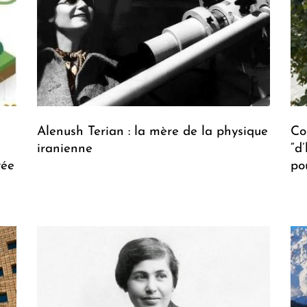
Alenush Terian : la mère de la physique
Co
iranienne
“d
vée
po