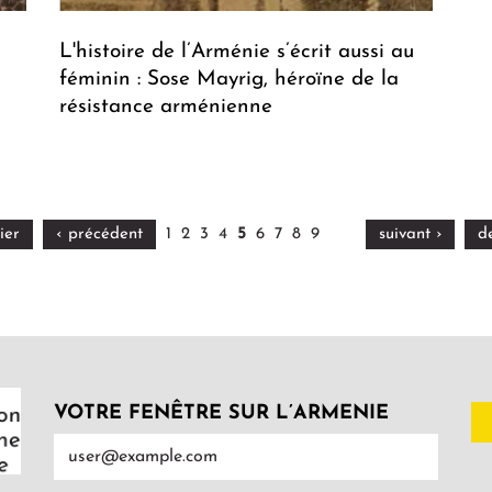
L'histoire de l’Arménie s’écrit aussi au
féminin : Sose Mayrig, héroïne de la
résistance arménienne
ier
‹ précédent
1
2
3
4
5
6
7
8
9
suivant ›
d
VOTRE FENÊTRE SUR L’ARMENIE