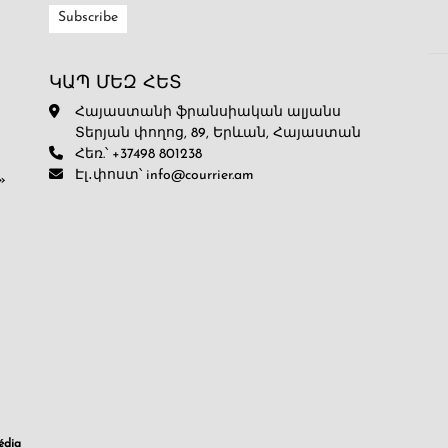
ԿԱՊ ՄԵԶ ՀԵՏ
Հայաստանի ֆրանսիական ալյանս
Տերյան փողոց, 89, Երևան, Հայաստան
Հեռ.՝ +37498 801238
Էլ․փոստ՝ info@courrier.am
»
dia