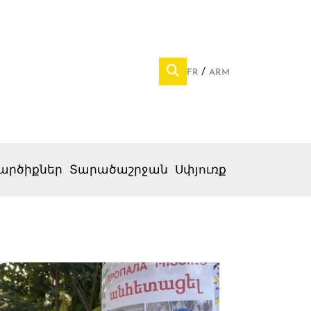
FR
ARM
արծիքներ
Տարածաշրջան
Սփյուռք