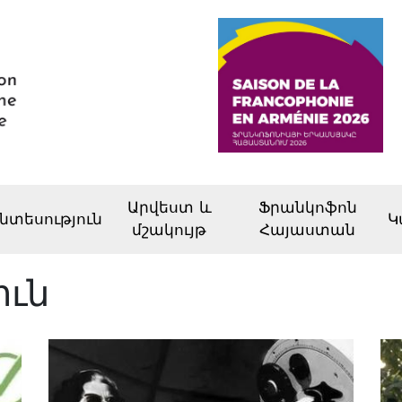
Արվեստ և
Ֆրանկոֆոն
նտեսություն
Կ
մշակույթ
Հայաստան
ուն