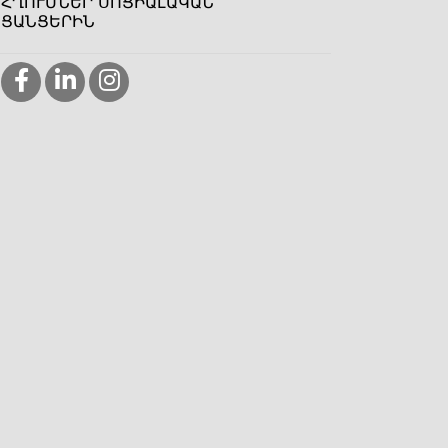
ՀՂՈՒՄՆԵՐ ՍՈՑԻԱԼԱԿԱՆ
ՑԱՆՑԵՐԻՆ