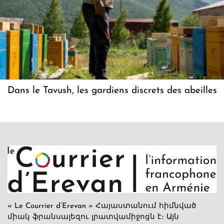
Dans le Tavush, les gardiens discrets des abeilles
« Le Courrier d’Erevan » Հայաստանում հիմնված
միակ ֆրանսալեզու լրատվամիջոցն է։ Այն