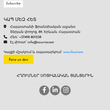
ԿԱՊ ՄԵԶ ՀԵՏ
Հայաստանի ֆրանսիական ալյանս
Տերյան փողոց, 89, Երևան, Հայաստան
Հեռ.՝ +37498 801238
Էլ․փոստ՝ info@courrier.am
Կայքի մշակում և սպասարկում`
www.ihost.am
Faire un don
ՀՂՈՒՄՆԵՐ ՍՈՑԻԱԼԱԿԱՆ ՑԱՆՑԵՐԻՆ