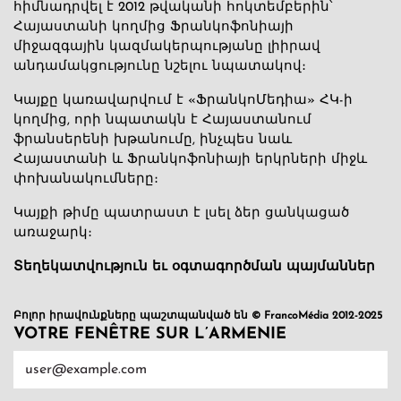
հիմնադրվել է 2012 թվականի հոկտեմբերին՝
Հայաստանի կողմից Ֆրանկոֆոնիայի
միջազգային կազմակերպությանը լիիրավ
անդամակցությունը նշելու նպատակով։
Կայքը կառավարվում է «ՖրանկոՄեդիա» ՀԿ-ի
կողմից, որի նպատակն է Հայաստանում
ֆրանսերենի խթանումը, ինչպես նաև
Հայաստանի և Ֆրանկոֆոնիայի երկրների միջև
փոխանակումները։
Կայքի թիմը պատրաստ է լսել ձեր ցանկացած
առաջարկ։
Տեղեկատվություն եւ օգտագործման պայմաններ
Բոլոր իրավունքները պաշտպանված են © FrancoMédia 2012-2025
VOTRE FENÊTRE SUR L’ARMENIE