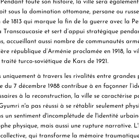
Pendant toute son histoire, la ville sera également
oit sous la domination ottomane, persane ou russe
e 1813 qui marque la fin de la guerre avec la Perse
la Transcaucasie et sert d’appui stratégique pen
ans, accueillant aussi nombre de communautés armé
ière république d’Arménie proclamée en 1918, la vi
traité turco-soviétique de Kars de 1921.
as uniquement à travers les rivalités entre grandes 
du 7 décembre 1988 contribue à en façonner l’iden
aires à la reconstruction, la ville se caractérise 
. Gyumri n'a pas réussi à se rétablir seulement phy
ans un sentiment d'incomplétude de l'identité urbai
e physique, mais aussi une rupture narrative. L'ide
ollective, qui transforme la mémoire traumatique 