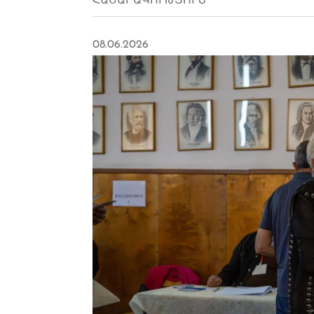
ՀԱՍԱՐԱԿՈՒԹՅՈՒՆ
08.06.2026