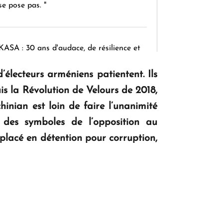
se pose pas. "
KASA : 30 ans d'audace, de résilience et
d'avenir en Arménie
électeurs arméniens patientent. Ils
is la Révolution de Velours de 2018,
Le premier hôtel Hyatt Regency
inian est loin de faire l’unanimité
d'Arménie ouvrira ses portes à Dilijan
 des symboles de l’opposition au
placé en détention pour corruption,