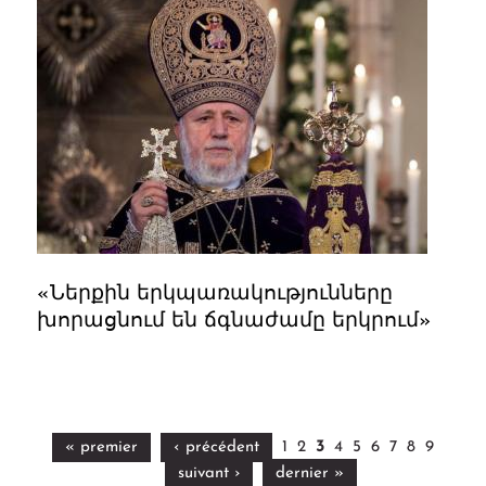
«Ներքին երկպառակությունները
խորացնում են ճգնաժամը երկրում»
« premier
‹ précédent
1
2
3
4
5
6
7
8
9
suivant ›
dernier »