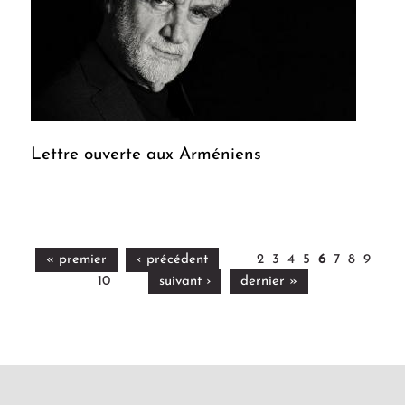
Lettre ouverte aux Arméniens
« premier
‹ précédent
2
3
4
5
6
7
8
9
10
suivant ›
dernier »