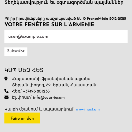
Տեղեկատվություն եւ օգտագործման պայմաններ
Բոլոր իրավունքները պաշտպանված են © FrancoMédia 2012-2025
VOTRE FENÊTRE SUR L’ARMENIE
ԿԱՊ ՄԵԶ ՀԵՏ
Հայաստանի ֆրանսիական ալյանս
Տերյան փողոց, 89, Երևան, Հայաստան
Հեռ.՝ +37498 801238
Էլ․փոստ՝ info@courrier.am
Կայքի մշակում և սպասարկում`
www.ihost.am
Faire un don