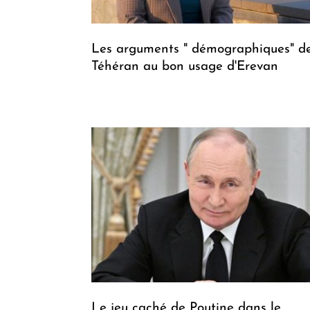
Les arguments " démographiques" d
Téhéran au bon usage d'Erevan
Le jeu caché de Poutine dans le