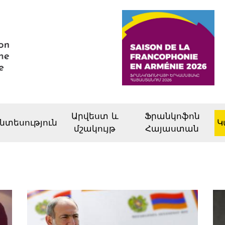
Արվեստ և
Ֆրանկոֆոն
նտեսություն
Կ
մշակույթ
Հայաստան