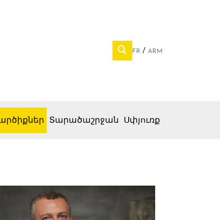
FR
ARM
արծիքներ
Տարածաշրջան
Սփյուռք