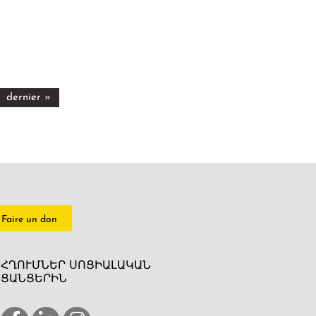
dernier »
Faire un don
ՀՂՈՒՄՆԵՐ ՍՈՑԻԱԼԱԿԱՆ
ՑԱՆՑԵՐԻՆ