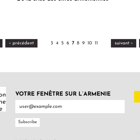
‹ précédent
3
4
5
6
7
8
9
10
11
suivant ›
VOTRE FENÊTRE SUR L’ARMENIE