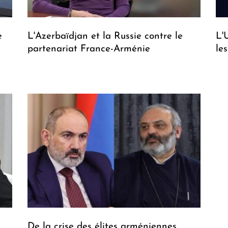
e
L'Azerbaïdjan et la Russie contre le
L'
partenariat France-Arménie
le
De la crise des élites arméniennes