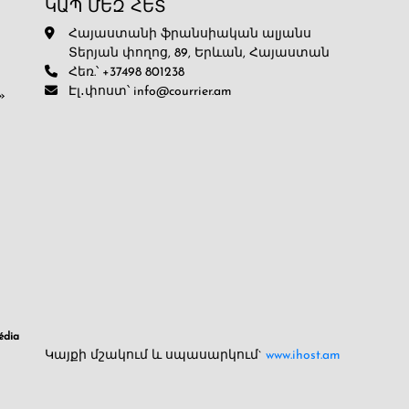
ԿԱՊ ՄԵԶ ՀԵՏ
Հայաստանի ֆրանսիական ալյանս
Տերյան փողոց, 89, Երևան, Հայաստան
Հեռ.՝ +37498 801238
Էլ․փոստ՝ info@courrier.am
»
dia
Կայքի մշակում և սպասարկում`
www.ihost.am