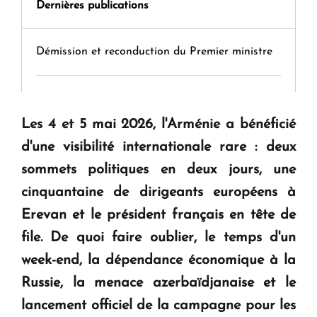
Dernières publications
Démission et reconduction du Premier ministre
Tamara Stepanyan : « Dès qu’on parle de
guerre, on est tous des perdants »
Les 4 et 5 mai 2026, l'Arménie a bénéficié
d'une visibilité internationale rare : deux
" Tant qu'il n'existe pas d'alternative concrète, la
sommets politiques en deux jours, une
question d'un référendum ne se pose pas. "
cinquantaine de dirigeants européens à
Erevan et le président français en tête de
KASA : 30 ans d'audace, de résilience et d'avenir
file. De quoi faire oublier, le temps d'un
en Arménie
week-end, la dépendance économique à la
Russie, la menace azerbaïdjanaise et le
Le premier hôtel Hyatt Regency d'Arménie
lancement officiel de la campagne pour les
ouvrira ses portes à Dilijan