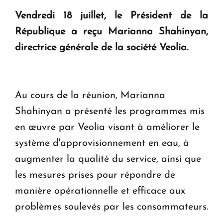
guerre, on est tous des perdants »
Vendredi 18 juillet, le Président de la
République a reçu Marianna Shahinyan,
" Tant qu'il n'existe pas d'alternative concrète, la
directrice générale de la société Veolia.
question d'un référendum ne se pose pas. "
KASA : 30 ans d'audace, de résilience et d'avenir
en Arménie
Au cours de la réunion, Marianna
Shahinyan a présenté les programmes mis
en œuvre par Veolia visant à améliorer le
système d'approvisionnement en eau, à
augmenter la qualité du service, ainsi que
les mesures prises pour répondre de
manière opérationnelle et efficace aux
problèmes soulevés par les consommateurs.