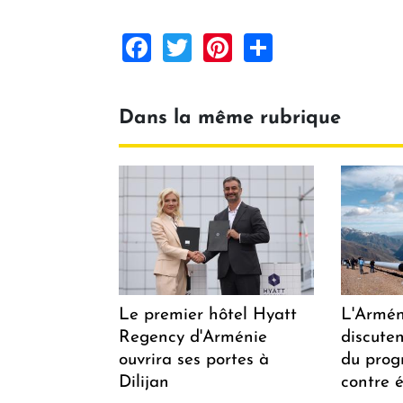
Facebook
Twitter
Pinterest
Share
Dans la même rubrique
Le premier hôtel Hyatt
L'Arméni
Regency d'Arménie
discuten
ouvrira ses portes à
du pro
Dilijan
contre é