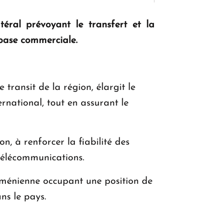
éral prévoyant le transfert et la
KASA : 30 ans d'audace, de résilience et
ne base commerciale.
d'avenir en Arménie
transit de la région, élargit le
Le premier hôtel Hyatt Regency
d'Arménie ouvrira ses portes à Dilijan
rnational, tout en assurant le
n, à renforcer la fiabilité des
télécommunications.
ménienne occupant une position de
ns le pays.