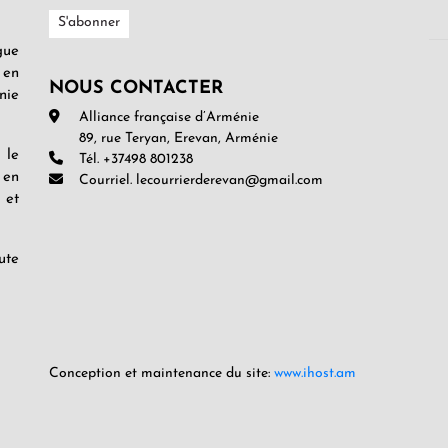
gue
 en
NOUS CONTACTER
nie
Alliance française d’Arménie
89, rue Teryan, Erevan, Arménie
 le
Tél. +37498 801238
 en
Courriel. lecourrierderevan@gmail.com
 et
ute
Conception et maintenance du site:
www.ihost.am