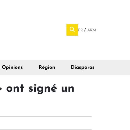
FR
ARM
Opinions
Région
Diasporas
 ont signé un