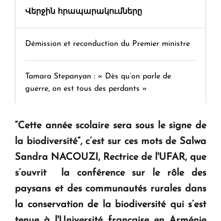
Վերջին հրապարակումները
Démission et reconduction du Premier ministre
Tamara Stepanyan : « Dès qu’on parle de
guerre, on est tous des perdants »
" Tant qu'il n'existe pas d'alternative concrète, la
“Cette année scolaire sera sous le signe de
question d'un référendum ne se pose pas. "
la biodiversité”, c’est sur ces mots de Salwa
Sandra NACOUZI, Rectrice de l'UFAR, que
KASA : 30 ans d'audace, de résilience et d'avenir
s’ouvrit la conférence sur le rôle des
en Arménie
paysans et des communautés rurales dans
la conservation de la biodiversité qui s’est
Le premier hôtel Hyatt Regency d'Arménie
tenue à l'Université française en Arménie