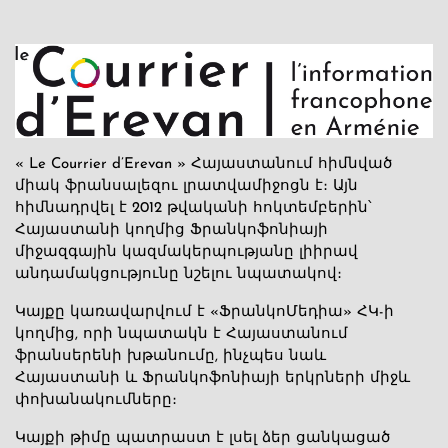
« Le Courrier d’Erevan » Հայաստանում հիմնված
միակ ֆրանսալեզու լրատվամիջոցն է։ Այն
հիմնադրվել է 2012 թվականի հոկտեմբերին՝
Հայաստանի կողմից Ֆրանկոֆոնիայի
միջազգային կազմակերպությանը լիիրավ
անդամակցությունը նշելու նպատակով։
Կայքը կառավարվում է «ՖրանկոՄեդիա» ՀԿ-ի
կողմից, որի նպատակն է Հայաստանում
ֆրանսերենի խթանումը, ինչպես նաև
Հայաստանի և Ֆրանկոֆոնիայի երկրների միջև
փոխանակումները։
Կայքի թիմը պատրաստ է լսել ձեր ցանկացած