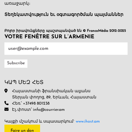
առաջարկ։
Տեղեկատվություն եւ օգտագործման պայմաններ
Բոլոր իրավունքները պաշտպանված են © FrancoMédia 2012-2025
VOTRE FENÊTRE SUR L’ARMENIE
ԿԱՊ ՄԵԶ ՀԵՏ
Հայաստանի ֆրանսիական ալյանս
Տերյան փողոց, 89, Երևան, Հայաստան
Հեռ.՝ +37498 801238
Էլ․փոստ՝ info@courrier.am
Կայքի մշակում և սպասարկում`
www.ihost.am
Faire un don