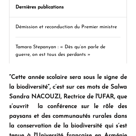
Dernières publications
Démission et reconduction du Premier ministre
Tamara Stepanyan : « Dès qu’on parle de
guerre, on est tous des perdants »
" Tant qu'il n'existe pas d'alternative concrète, la
“Cette année scolaire sera sous le signe de
question d'un référendum ne se pose pas. "
la biodiversité”, c’est sur ces mots de Salwa
Sandra NACOUZI, Rectrice de l'UFAR, que
KASA : 30 ans d'audace, de résilience et d'avenir
s’ouvrit la conférence sur le rôle des
en Arménie
paysans et des communautés rurales dans
la conservation de la biodiversité qui s’est
Le premier hôtel Hyatt Regency d'Arménie
tenue à l'Université française en Arménie