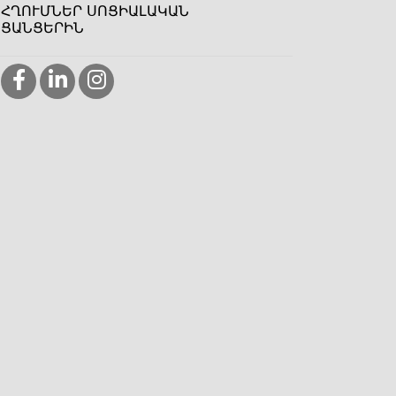
ՀՂՈՒՄՆԵՐ ՍՈՑԻԱԼԱԿԱՆ
ՑԱՆՑԵՐԻՆ