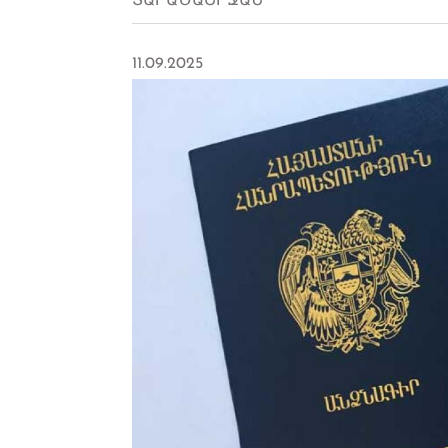
ՏԱՐԱԾԱՇՐՋԱՆ
11.09.2025