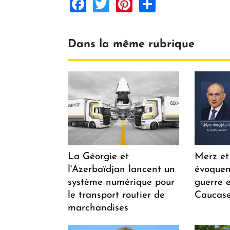
Facebook
Twitter
Pinterest
Share
Dans la même rubrique
La Géorgie et
Merz et
l'Azerbaïdjan lancent un
évoquen
système numérique pour
guerre e
le transport routier de
Caucase
marchandises