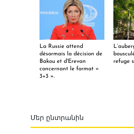
La Russie attend
L’auber
désormais la décision de
bousculée
Bakou et d'Erevan
refuge s
concernant le format «
3+3 ».
Մեր ընտրանին