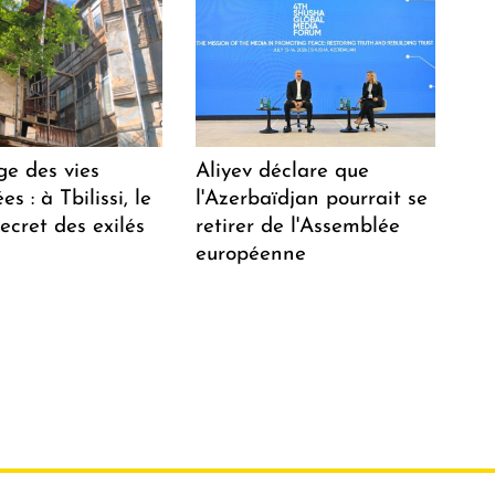
ge des vies
Aliyev déclare que
s : à Tbilissi, le
l'Azerbaïdjan pourrait se
ecret des exilés
retirer de l'Assemblée
européenne