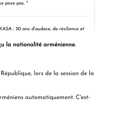
se pose pas. "
KASA : 30 ans d'audace, de résilience et
d'avenir en Arménie
 la nationalité arménienne.
Le premier hôtel Hyatt Regency
d'Arménie ouvrira ses portes à Dilijan
République, lors de la session de la
arméniens automatiquement. C'est-