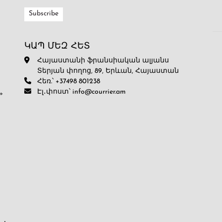
ԿԱՊ ՄԵԶ ՀԵՏ
Հայաստանի ֆրանսիական ալյանս
Տերյան փողոց, 89, Երևան, Հայաստան
Հեռ.՝ +37498 801238
Էլ․փոստ՝ info@courrier.am
»