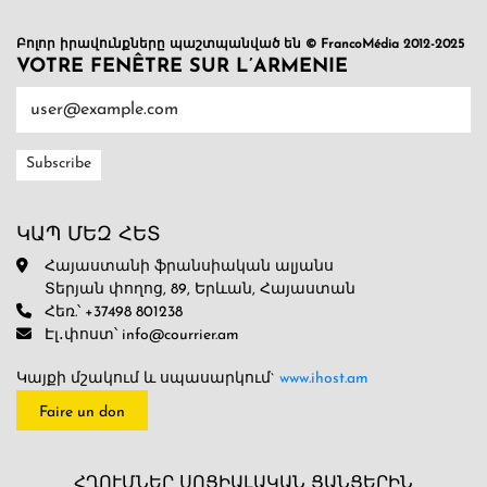
Բոլոր իրավունքները պաշտպանված են © FrancoMédia 2012-2025
VOTRE FENÊTRE SUR L’ARMENIE
ԿԱՊ ՄԵԶ ՀԵՏ
Հայաստանի ֆրանսիական ալյանս
Տերյան փողոց, 89, Երևան, Հայաստան
Հեռ.՝ +37498 801238
Էլ․փոստ՝ info@courrier.am
Կայքի մշակում և սպասարկում`
www.ihost.am
Faire un don
ՀՂՈՒՄՆԵՐ ՍՈՑԻԱԼԱԿԱՆ ՑԱՆՑԵՐԻՆ