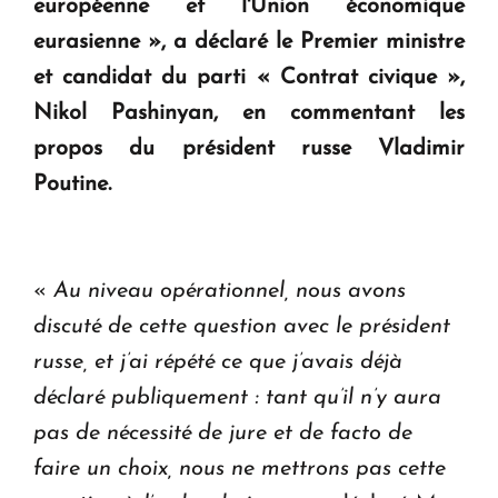
européenne et l'Union économique
en Arménie
eurasienne », a déclaré le Premier ministre
et candidat du parti « Contrat civique »,
Le premier hôtel Hyatt Regency d'Arménie
Nikol Pashinyan, en commentant les
ouvrira ses portes à Dilijan
propos du président russe Vladimir
Poutine.
«
Au niveau opérationnel, nous avons
discuté de cette question avec le président
russe, et j’ai répété ce que j’avais déjà
déclaré publiquement : tant qu’il n’y aura
pas de nécessité de jure et de facto de
faire un choix, nous ne mettrons pas cette