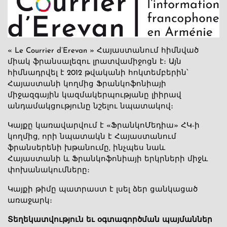
« Le Courrier d’Erevan » Հայաստանում հիմնված
միակ ֆրանսալեզու լրատվամիջոցն է։ Այն
հիմնադրվել է 2012 թվականի հոկտեմբերին՝
Հայաստանի կողմից Ֆրանկոֆոնիայի
միջազգային կազմակերպությանը լիիրավ
անդամակցությունը նշելու նպատակով։
Կայքը կառավարվում է «ՖրանկոՄեդիա» ՀԿ-ի
կողմից, որի նպատակն է Հայաստանում
ֆրանսերենի խթանումը, ինչպես նաև
Հայաստանի և Ֆրանկոֆոնիայի երկրների միջև
փոխանակումները։
Կայքի թիմը պատրաստ է լսել ձեր ցանկացած
առաջարկ։
Տեղեկատվություն եւ օգտագործման պայմաններ