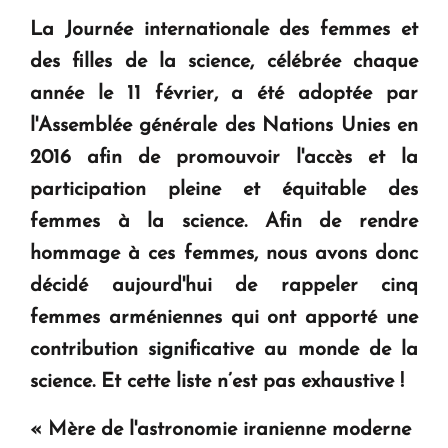
question d'un référendum ne se pose pas. "
La Journée internationale des femmes et
des filles de la science, célébrée chaque
KASA : 30 ans d'audace, de résilience et d'avenir
année le 11 février, a été adoptée par
en Arménie
l'Assemblée générale des Nations Unies en
2016 afin de promouvoir l'accès et la
Le premier hôtel Hyatt Regency d'Arménie
participation pleine et équitable des
ouvrira ses portes à Dilijan
femmes à la science. Afin de rendre
hommage à ces femmes, nous avons donc
décidé aujourd'hui de rappeler cinq
femmes arméniennes qui ont apporté une
contribution significative au monde de la
science. Et cette liste n’est pas exhaustive !
« Mère de l'astronomie iranienne moderne