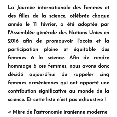
question d'un référendum ne se pose pas. "
La Journée internationale des femmes et
des filles de la science, célébrée chaque
KASA : 30 ans d'audace, de résilience et d'avenir
année le 11 février, a été adoptée par
en Arménie
l'Assemblée générale des Nations Unies en
2016 afin de promouvoir l'accès et la
Le premier hôtel Hyatt Regency d'Arménie
participation pleine et équitable des
ouvrira ses portes à Dilijan
femmes à la science. Afin de rendre
hommage à ces femmes, nous avons donc
décidé aujourd'hui de rappeler cinq
femmes arméniennes qui ont apporté une
contribution significative au monde de la
science. Et cette liste n’est pas exhaustive !
« Mère de l'astronomie iranienne moderne