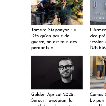
Tamara Stepanyan : «
L'Armén
Dès qu’on parle de
vice-pré
guerre, on est tous des
session
perdants »
l'UNES
Golden Apricot 2026 :
Comes C
Serouj Hovsepian, la
Le pari 