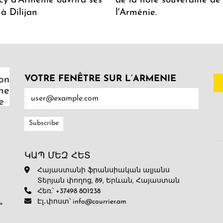
y d'Arménie ouvrira ses
de la note souveraine de
 à Dilijan
l'Arménie.
VOTRE FENÊTRE SUR L’ARMENIE
ԿԱՊ ՄԵԶ ՀԵՏ
Հայաստանի ֆրանսիական ալյանս
Տերյան փողոց, 89, Երևան, Հայաստան
Հեռ.՝ +37498 801238
Էլ․փոստ՝ info@courrier.am
»