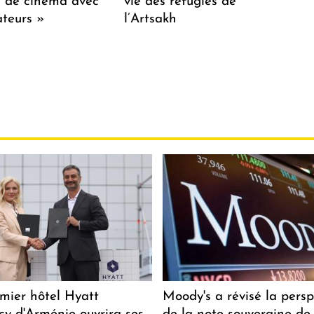
lm de cinéma avec
vie des réfugiés de
teurs »
l’Artsakh
mier hôtel Hyatt
Moody's a révisé la persp