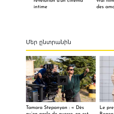
révélation d'un cinéma
vrai fi
intime
des ama
Մեր ընտրանին
Tamara Stepanyan : « Dès
Le pre