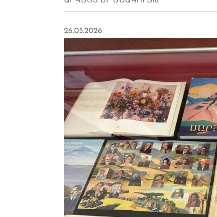
ԱՐՎԵՍՏ ԵՒ ՄՇԱԿՈՒՅԹ
26.05.2026