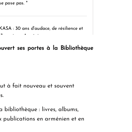
se pose pas. "
KASA : 30 ans d'audace, de résilience et
d'avenir en Arménie
uvert ses portes à la Bibliothèque
Le premier hôtel Hyatt Regency
d'Arménie ouvrira ses portes à Dilijan
tout à fait nouveau et souvent
s.
 bibliothèque : livres, albums,
x publications en arménien et en