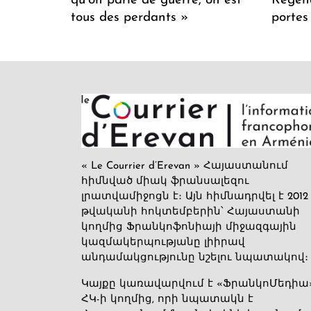
qu’on parle de guerre, on est
Regenc
tous des perdants »
portes
« Le Courrier d’Erevan » Հայաստանում
հիմնված միակ ֆրանսալեզու
լրատվամիջոցն է։ Այն հիմնադրվել է 2012
թվականի հոկտեմբերին՝ Հայաստանի
կողմից Ֆրանկոֆոնիայի միջազգային
կազմակերպությանը լիիրավ
անդամակցությունը նշելու նպատակով։
Կայքը կառավարվում է «ՖրանկոՄեդիա
ՀԿ-ի կողմից, որի նպատակն է