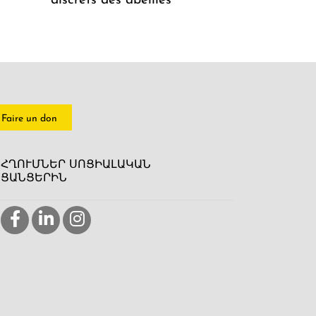
discrets des abeilles
Faire un don
ՀՂՈՒՄՆԵՐ ՍՈՑԻԱԼԱԿԱՆ
ՑԱՆՑԵՐԻՆ