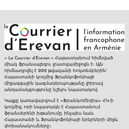
« Le Courrier d’Erevan » Հայաստանում հիմնված
միակ ֆրանսալեզու լրատվամիջոցն է։ Այն
հիմնադրվել է 2012 թվականի հոկտեմբերին՝
Հայաստանի կողմից Ֆրանկոֆոնիայի
միջազգային կազմակերպությանը լիիրավ
անդամակցությունը նշելու նպատակով։
Կայքը կառավարվում է «ՖրանկոՄեդիա» ՀԿ-ի
կողմից, որի նպատակն է Հայաստանում
ֆրանսերենի խթանումը, ինչպես նաև
Հայաստանի և Ֆրանկոֆոնիայի երկրների միջև
փոխանակումները։