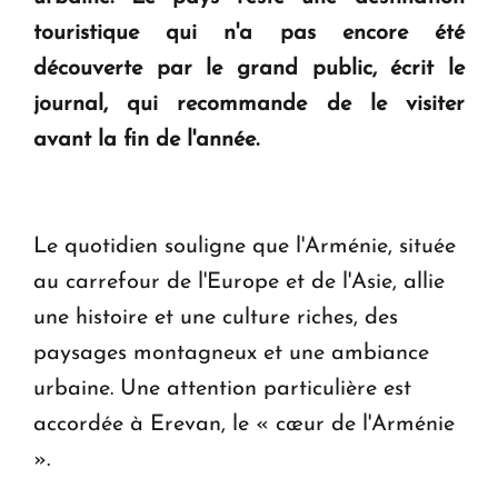
en Arménie
touristique qui n'a pas encore été
découverte par le grand public, écrit le
Le premier hôtel Hyatt Regency d'Arménie
journal, qui recommande de le visiter
ouvrira ses portes à Dilijan
avant la fin de l'année.
Le quotidien souligne que l'Arménie, située
au carrefour de l'Europe et de l'Asie, allie
une histoire et une culture riches, des
paysages montagneux et une ambiance
urbaine. Une attention particulière est
accordée à Erevan, le « cœur de l'Arménie
».