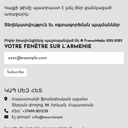
Կայքի թիմը պատրաստ է լսել ձեր ցանկացած
առաջարկ։
Տեղեկատվություն եւ օգտագործման պայմաններ
Բոլոր իրավունքները պաշտպանված են © FrancoMédia 2012-2025
VOTRE FENÊTRE SUR L’ARMENIE
ԿԱՊ ՄԵԶ ՀԵՏ
Հայաստանի ֆրանսիական ալյանս
Տերյան փողոց, 89, Երևան, Հայաստան
Հեռ.՝ +37498 801238
Էլ․փոստ՝ info@courrier.am