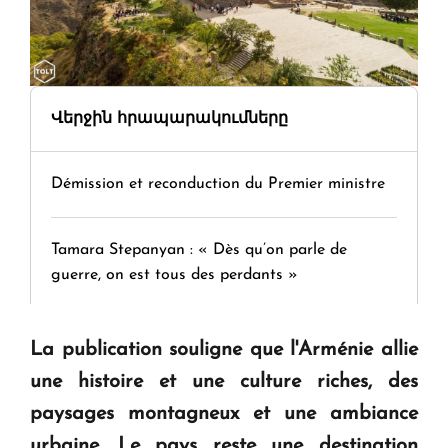
Վերջին հրապարակումները
Démission et reconduction du Premier ministre
Tamara Stepanyan : « Dès qu’on parle de
guerre, on est tous des perdants »
" Tant qu'il n'existe pas d'alternative concrète, la
La publication souligne que l'Arménie allie
question d'un référendum ne se pose pas. "
une histoire et une culture riches, des
paysages montagneux et une ambiance
KASA : 30 ans d'audace, de résilience et d'avenir
urbaine. Le pays reste une destination