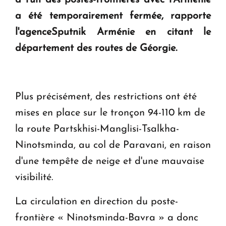
question d'un référendum ne se pose pas. "
a été temporairement fermée, rapporte
l'agenceSputnik Arménie en citant le
KASA : 30 ans d'audace, de résilience et d'avenir
en Arménie
département des routes de Géorgie.
Plus précisément, des restrictions ont été
mises en place sur le tronçon 94-110 km de
la route Partskhisi-Manglisi-Tsalkha-
Ninotsminda, au col de Paravani, en raison
d'une tempête de neige et d'une mauvaise
visibilité.
La circulation en direction du poste-
frontière « Ninotsminda-Bavra » a donc