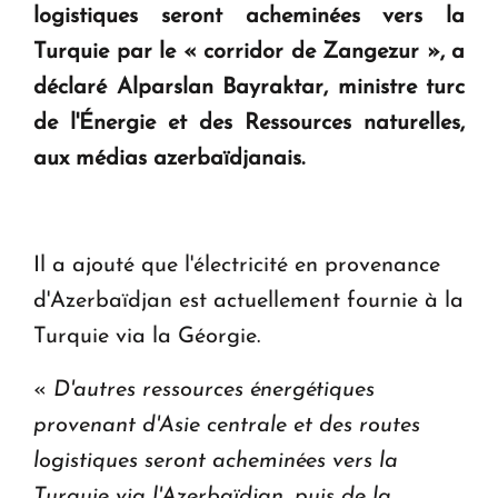
logistiques seront acheminées vers la
KASA : 30 ans d'audace, de résilience et d'avenir
Turquie par le « corridor de Zangezur », a
en Arménie
déclaré Alparslan Bayraktar, ministre turc
de l'Énergie et des Ressources naturelles,
Le premier hôtel Hyatt Regency d'Arménie
aux médias azerbaïdjanais.
ouvrira ses portes à Dilijan
Il a ajouté que l'électricité en provenance
d'Azerbaïdjan est actuellement fournie à la
Turquie via la Géorgie.
«
D'autres ressources énergétiques
provenant d'Asie centrale et des routes
logistiques seront acheminées vers la
Turquie via l'Azerbaïdjan, puis de la