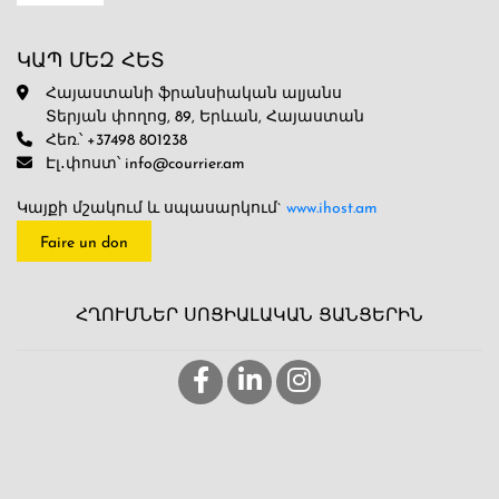
ԿԱՊ ՄԵԶ ՀԵՏ
Հայաստանի ֆրանսիական ալյանս
Տերյան փողոց, 89, Երևան, Հայաստան
Հեռ.՝ +37498 801238
Էլ․փոստ՝ info@courrier.am
Կայքի մշակում և սպասարկում`
www.ihost.am
Faire un don
ՀՂՈՒՄՆԵՐ ՍՈՑԻԱԼԱԿԱՆ ՑԱՆՑԵՐԻՆ