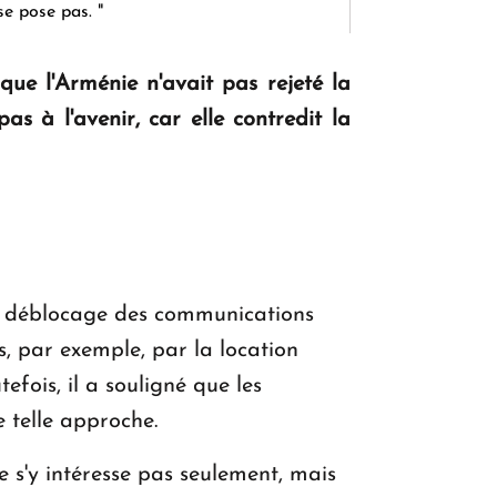
se pose pas. "
ue l'Arménie n'avait pas rejeté la
KASA : 30 ans d'audace, de résilience et
as à l'avenir, car elle contredit la
d'avenir en Arménie
Le premier hôtel Hyatt Regency
d'Arménie ouvrira ses portes à Dilijan
u déblocage des communications
s, par exemple, par la location
tefois, il a souligné que les
e telle approche.
 s'y intéresse pas seulement, mais