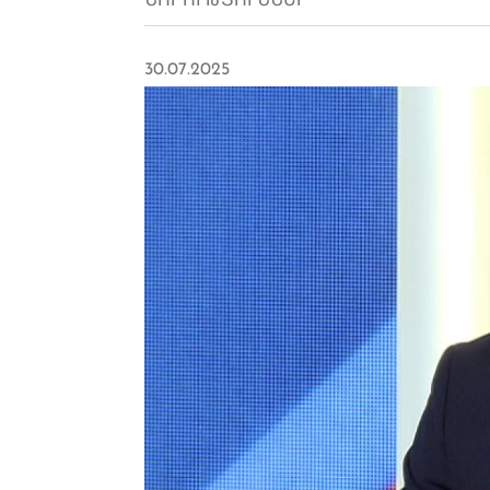
ՆՈՐՈՒԹՅՈՒՆՆԵՐ
30.07.2025