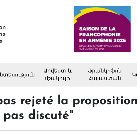
Արվեստ և
Ֆրանկոֆոն
նտեսություն
Կ
մշակույթ
Հայաստան
as rejeté la proposition
 pas discuté"