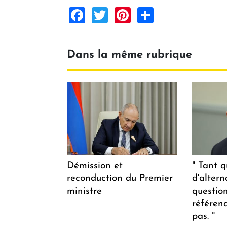
Facebook
Twitter
Pinterest
Share
Dans la même rubrique
Démission et
" Tant q
reconduction du Premier
d'altern
ministre
questio
référen
pas. "