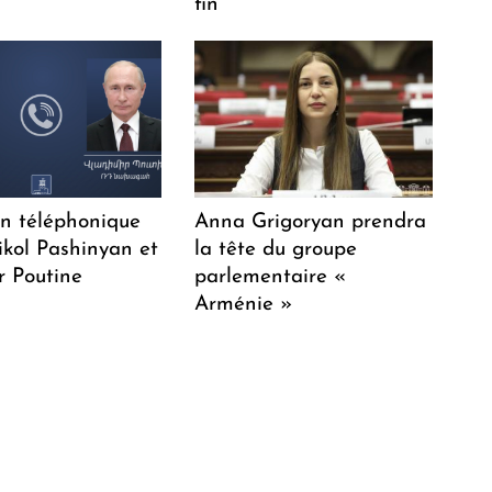
fin "
en téléphonique
Anna Grigoryan prendra
ikol Pashinyan et
la tête du groupe
r Poutine
parlementaire «
Arménie »