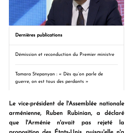
Dernières publications
Démission et reconduction du Premier ministre
Tamara Stepanyan : « Dès qu’on parle de
guerre, on est tous des perdants »
" Tant qu'il n'existe pas d'alternative concrète, la
Le vice-président de l'Assemblée nationale
question d'un référendum ne se pose pas. "
arménienne, Ruben Rubinian, a déclaré
que l'Arménie n'avait pas rejeté la
KASA : 30 ans d'audace, de résilience et d'avenir
proposition des États-Unis, puisqu'elle n'a