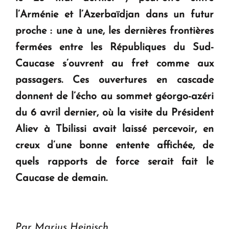
KASA : 30 ans d'audace, de résilience et d'avenir
l’Arménie et l’Azerbaïdjan dans un futur
en Arménie
proche : une à une, les dernières frontières
fermées entre les Républiques du Sud-
Le premier hôtel Hyatt Regency d'Arménie
Caucase s’ouvrent au fret comme aux
ouvrira ses portes à Dilijan
passagers. Ces ouvertures en cascade
donnent de l’écho au sommet géorgo-azéri
du 6 avril dernier, où la visite du Président
Aliev à Tbilissi avait laissé percevoir, en
creux d’une bonne entente affichée, de
quels rapports de force serait fait le
Caucase de demain.
Par Marius Heinisch