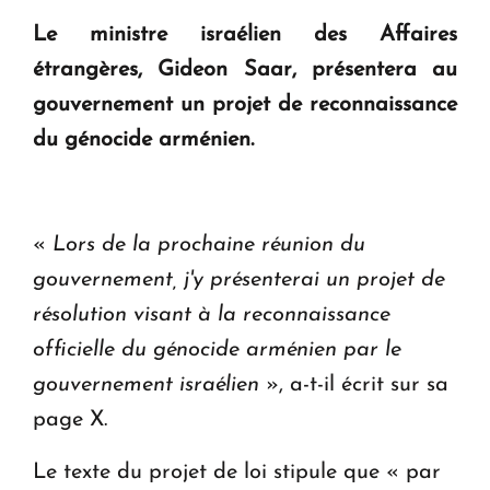
question d'un référendum ne se pose pas. "
Le ministre israélien des Affaires
étrangères, Gideon Saar, présentera au
KASA : 30 ans d'audace, de résilience et d'avenir
gouvernement un projet de reconnaissance
en Arménie
du génocide arménien.
Le premier hôtel Hyatt Regency d'Arménie
ouvrira ses portes à Dilijan
«
Lors de la prochaine réunion du
gouvernement, j'y présenterai un projet de
résolution visant à la reconnaissance
officielle du génocide arménien par le
gouvernement israélien
», a-t-il écrit sur sa
page X.
Le texte du projet de loi stipule que « par