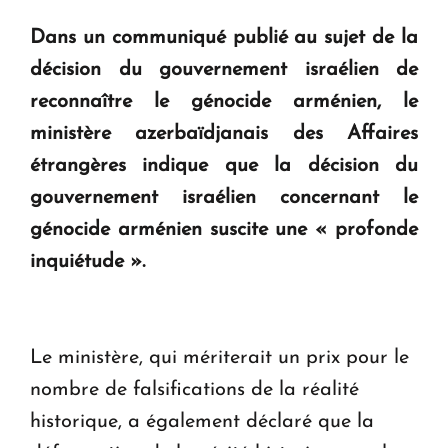
question d'un référendum ne se pose pas. "
Dans un communiqué publié au sujet de la
décision du gouvernement israélien de
KASA : 30 ans d'audace, de résilience et d'avenir
reconnaître le génocide arménien, le
en Arménie
ministère azerbaïdjanais des Affaires
étrangères indique que la décision du
Le premier hôtel Hyatt Regency d'Arménie
ouvrira ses portes à Dilijan
gouvernement israélien concernant le
génocide arménien suscite une « profonde
inquiétude ».
Le ministère, qui mériterait un prix pour le
nombre de falsifications de la réalité
historique, a également déclaré que la