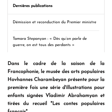
Dernières publications
Démission et reconduction du Premier ministre
Tamara Stepanyan : « Dès qu’on parle de
guerre, on est tous des perdants »
" Tant qu'il n'existe pas d'alternative concrète, la
Dans le cadre de la saison de la
question d'un référendum ne se pose pas. "
Francophonie, le musée des arts populaires
Hovhannes Charambeyan présente pour la
KASA : 30 ans d'audace, de résilience et d'avenir
première fois une série d'illustrations pour
en Arménie
enfants signées Vladimir Abrahamyan et
tirées du recueil "Les contes populaires
Le premier hôtel Hyatt Regency d'Arménie
français".