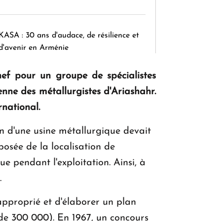
KASA : 30 ans d'audace, de résilience et
d'avenir en Arménie
hef pour un groupe de spécialistes
Le premier hôtel Hyatt Regency
enne des métallurgistes d'Ariashahr.
d'Arménie ouvrira ses portes à Dilijan
rnational.
on d'une usine métallurgique devait
posée de la localisation de
e pendant l'exploitation. Ainsi, à
.
approprié et d'élaborer un plan
 de 300 000). En 1967, un concours