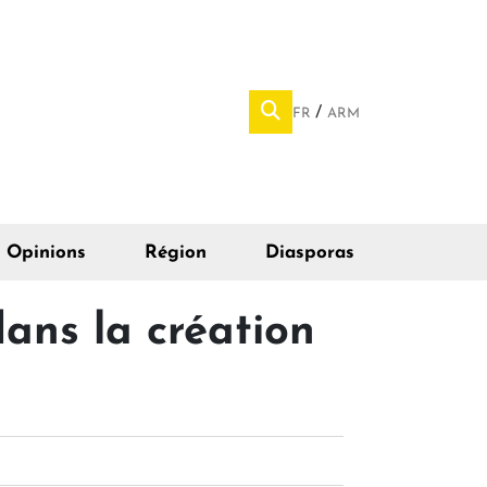
FR
ARM
Opinions
Région
Diasporas
ans la création