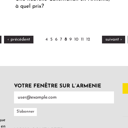
à quel prix?
‹ précédent
4
5
6
7
8
9
10
11
12
suivant ›
VOTRE FENÊTRE SUR L’ARMENIE
gue
 en