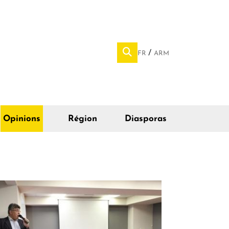
FR
ARM
Opinions
Région
Diasporas