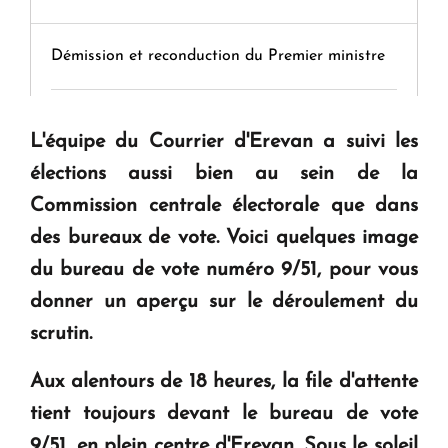
Démission et reconduction du Premier ministre
Tamara Stepanyan : « Dès qu’on parle de
L'équipe du Courrier d'Erevan a suivi les
guerre, on est tous des perdants »
élections aussi bien au sein de la
Commission centrale électorale que dans
" Tant qu'il n'existe pas d'alternative concrète, la
des bureaux de vote. Voici quelques image
question d'un référendum ne se pose pas. "
du bureau de vote numéro
9/51, pour vous
donner un aperçu sur le déroulement du
KASA : 30 ans d'audace, de résilience et d'avenir
en Arménie
scrutin.
Aux alentours de 18 heures, la file d'attente
Le premier hôtel Hyatt Regency d'Arménie
tient toujours devant le bureau de vote
ouvrira ses portes à Dilijan
9/51, en plein centre d'Erevan. Sous le soleil