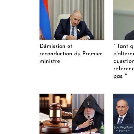
Démission et
" Tant q
reconduction du Premier
d'altern
ministre
questio
référen
pas. "