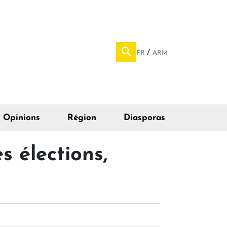
FR
ARM
Opinions
Région
Diasporas
s élections,