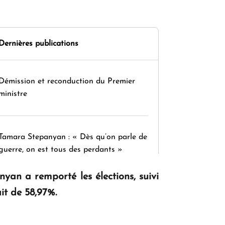
Dernières publications
Démission et reconduction du Premier
ministre
Tamara Stepanyan : « Dès qu’on parle de
guerre, on est tous des perdants »
inyan a remporté les élections, suivi
it de 58,97%.
" Tant qu'il n'existe pas d'alternative
concrète, la question d'un référendum ne
se pose pas. "