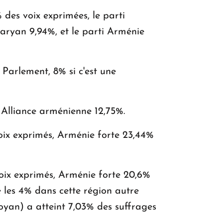
 des voix exprimées, le parti
aryan 9,94%, et le parti Arménie
KASA : 30 ans d'audace, de résilience et
d'avenir en Arménie
 Parlement, 8% si c'est une
Le premier hôtel Hyatt Regency
d'Arménie ouvrira ses portes à Dilijan
 Alliance arménienne 12,75%.
oix exprimés, Arménie forte 23,44%
oix exprimés, Arménie forte 20,6%
é les 4% dans cette région autre
oyan) a atteint 7,03% des suffrages