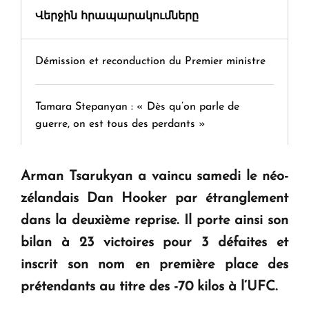
Վերջին հրապարակումները
Démission et reconduction du Premier ministre
Tamara Stepanyan : « Dès qu’on parle de
guerre, on est tous des perdants »
" Tant qu'il n'existe pas d'alternative concrète, la
Arman Tsarukyan a vaincu samedi le néo-
question d'un référendum ne se pose pas. "
zélandais Dan Hooker par étranglement
dans la deuxième reprise. Il porte ainsi son
KASA : 30 ans d'audace, de résilience et d'avenir
bilan à 23 victoires pour 3 défaites et
en Arménie
inscrit son nom en première place des
prétendants au titre des -70 kilos à l’UFC.
Le premier hôtel Hyatt Regency d'Arménie