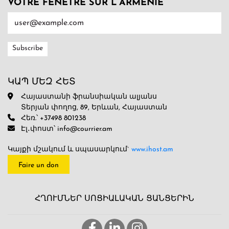
VOTRE FENÊTRE SUR L’ARMENIE
ԿԱՊ ՄԵԶ ՀԵՏ
Հայաստանի ֆրանսիական ալյանս
Տերյան փողոց, 89, Երևան, Հայաստան
Հեռ.՝ +37498 801238
Էլ․փոստ՝ info@courrier.am
Կայքի մշակում և սպասարկում`
www.ihost.am
Faire un don
ՀՂՈՒՄՆԵՐ ՍՈՑԻԱԼԱԿԱՆ ՑԱՆՑԵՐԻՆ