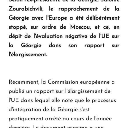
question d'un référendum ne se pose pas. "
Zourabichvili, le rapprochement de la
Géorgie avec l'Europe a été délibérément
KASA : 30 ans d'audace, de résilience et d'avenir
stoppé, sur ordre de Moscou, et ce, en
en Arménie
dépit de l'évaluation négative de l'UE sur
la Géorgie dans son rapport sur
Le premier hôtel Hyatt Regency d'Arménie
l'élargissement.
ouvrira ses portes à Dilijan
Récemment, la Commission européenne a
publié un rapport sur l'élargissement de
l'UE dans lequel elle note que le processus
d'intégration de la Géorgie s'est
pratiquement arrêté au cours de l'année
dernière. Le document exprime «
une