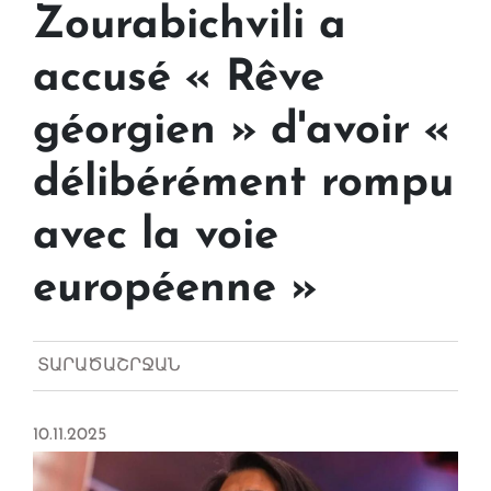
Zourabichvili a
accusé « Rêve
géorgien » d'avoir «
délibérément rompu
avec la voie
européenne »
ՏԱՐԱԾԱՇՐՋԱՆ
10.11.2025