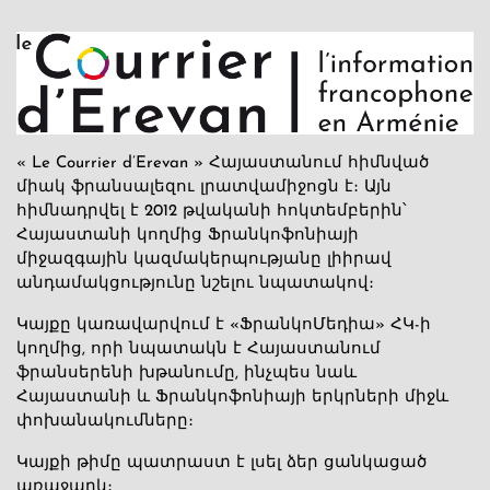
« Le Courrier d’Erevan » Հայաստանում հիմնված
միակ ֆրանսալեզու լրատվամիջոցն է։ Այն
հիմնադրվել է 2012 թվականի հոկտեմբերին՝
Հայաստանի կողմից Ֆրանկոֆոնիայի
միջազգային կազմակերպությանը լիիրավ
անդամակցությունը նշելու նպատակով։
Կայքը կառավարվում է «ՖրանկոՄեդիա» ՀԿ-ի
կողմից, որի նպատակն է Հայաստանում
ֆրանսերենի խթանումը, ինչպես նաև
Հայաստանի և Ֆրանկոֆոնիայի երկրների միջև
փոխանակումները։
Կայքի թիմը պատրաստ է լսել ձեր ցանկացած
առաջարկ։