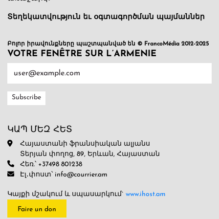
Տեղեկատվություն եւ օգտագործման պայմաններ
Բոլոր իրավունքները պաշտպանված են © FrancoMédia 2012-2025
VOTRE FENÊTRE SUR L’ARMENIE
ԿԱՊ ՄԵԶ ՀԵՏ
Հայաստանի ֆրանսիական ալյանս
Տերյան փողոց, 89, Երևան, Հայաստան
Հեռ.՝ +37498 801238
Էլ․փոստ՝ info@courrier.am
Կայքի մշակում և սպասարկում`
www.ihost.am
Faire un don