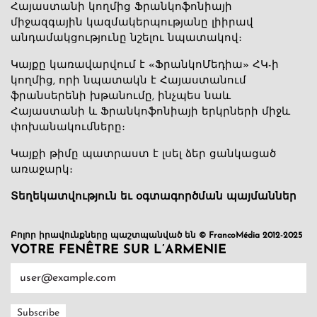
Հայաստանի կողմից Ֆրանկոֆոնիայի
միջազգային կազմակերպությանը լիիրավ
անդամակցությունը նշելու նպատակով։
Կայքը կառավարվում է «ՖրանկոՄեդիա» ՀԿ-ի
կողմից, որի նպատակն է Հայաստանում
ֆրանսերենի խթանումը, ինչպես նաև
Հայաստանի և Ֆրանկոֆոնիայի երկրների միջև
փոխանակումները։
Կայքի թիմը պատրաստ է լսել ձեր ցանկացած
առաջարկ։
Տեղեկատվություն եւ օգտագործման պայմաններ
Բոլոր իրավունքները պաշտպանված են © FrancoMédia 2012-2025
VOTRE FENÊTRE SUR L’ARMENIE