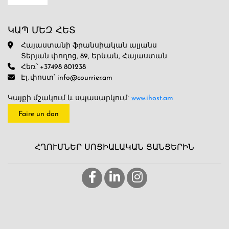
ԿԱՊ ՄԵԶ ՀԵՏ
Հայաստանի ֆրանսիական ալյանս
Տերյան փողոց, 89, Երևան, Հայաստան
Հեռ.՝ +37498 801238
Էլ․փոստ՝ info@courrier.am
Կայքի մշակում և սպասարկում`
www.ihost.am
Faire un don
ՀՂՈՒՄՆԵՐ ՍՈՑԻԱԼԱԿԱՆ ՑԱՆՑԵՐԻՆ