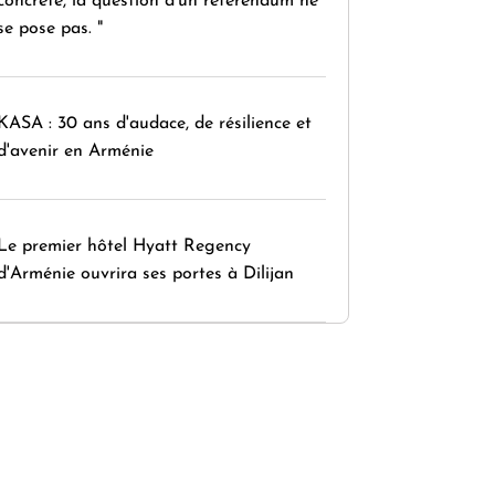
concrète, la question d'un référendum ne
se pose pas. "
KASA : 30 ans d'audace, de résilience et
d'avenir en Arménie
Le premier hôtel Hyatt Regency
d'Arménie ouvrira ses portes à Dilijan