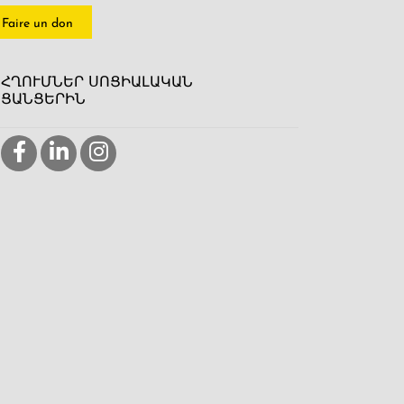
Faire un don
ՀՂՈՒՄՆԵՐ ՍՈՑԻԱԼԱԿԱՆ
ՑԱՆՑԵՐԻՆ