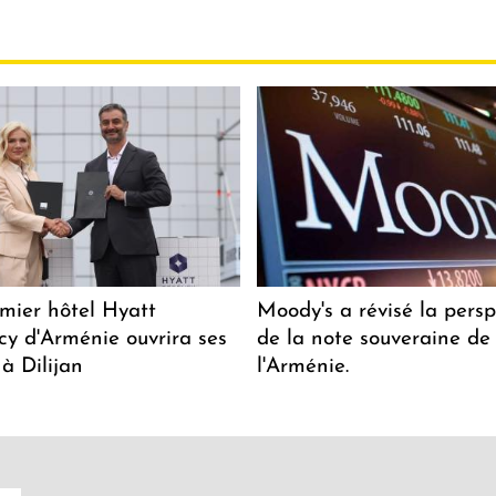
mier hôtel Hyatt
Moody's a révisé la persp
y d'Arménie ouvrira ses
de la note souveraine de
 à Dilijan
l'Arménie.