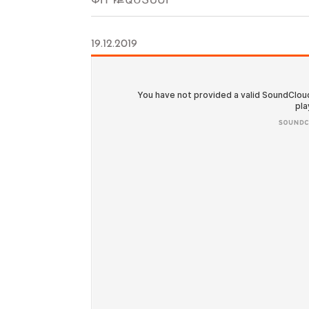
ՓՈԴՔԱՍՏՆԵՐ
19.12.2019