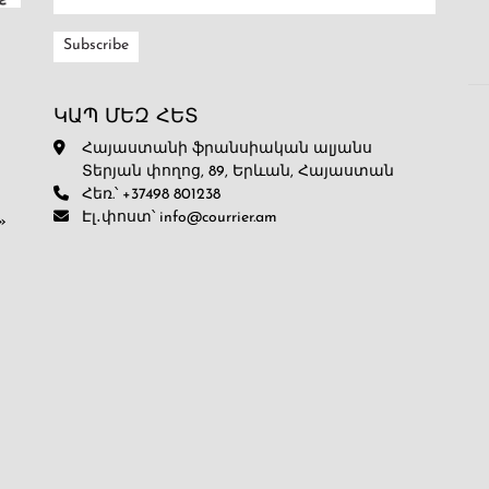
ԿԱՊ ՄԵԶ ՀԵՏ
Հայաստանի ֆրանսիական ալյանս
Տերյան փողոց, 89, Երևան, Հայաստան
Հեռ.՝ +37498 801238
Էլ․փոստ՝ info@courrier.am
»