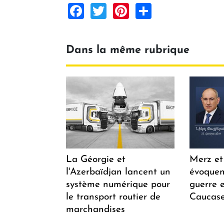
Facebook
Twitter
Pinterest
Share
Dans la même rubrique
La Géorgie et
Merz et
l'Azerbaïdjan lancent un
évoquen
système numérique pour
guerre e
le transport routier de
Caucase
marchandises