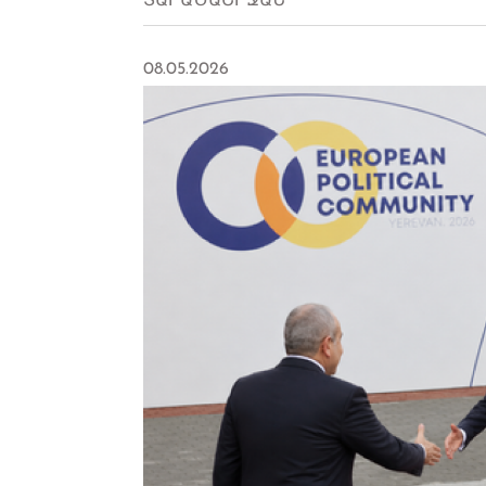
ՏԱՐԱԾԱՇՐՋԱՆ
08.05.2026