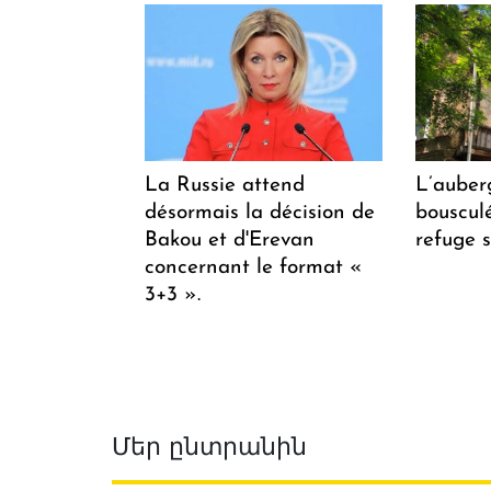
La Russie attend
L’auber
désormais la décision de
bousculée
Bakou et d'Erevan
refuge s
concernant le format «
3+3 ».
Մեր ընտրանին