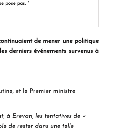
se pose pas. "
KASA : 30 ans d'audace, de résilience et
d'avenir en Arménie
 continuaient de mener une politique
 les derniers événements survenus à
Le premier hôtel Hyatt Regency
d'Arménie ouvrira ses portes à Dilijan
tine, et le Premier ministre
t, à Erevan, les tentatives de «
le de rester dans une telle