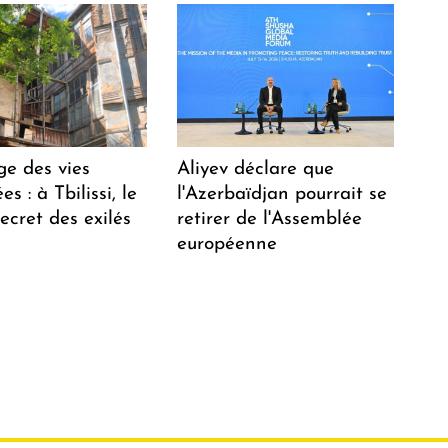
ge des vies
Aliyev déclare que
s : à Tbilissi, le
l'Azerbaïdjan pourrait se
ecret des exilés
retirer de l'Assemblée
européenne