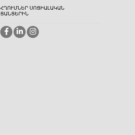
ՀՂՈՒՄՆԵՐ ՍՈՑԻԱԼԱԿԱՆ
ՑԱՆՑԵՐԻՆ