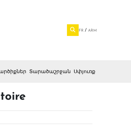
FR
ARM
արծիքներ
Տարածաշրջան
Սփյուռք
toire