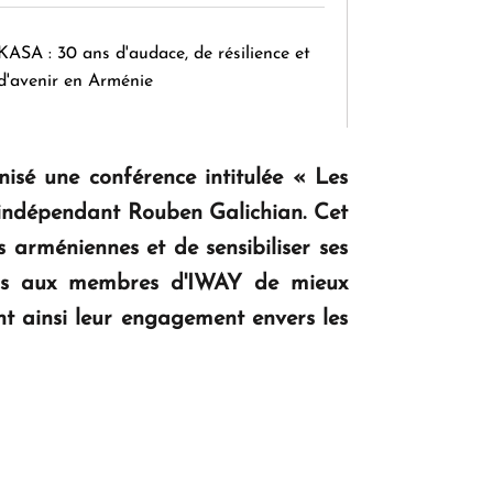
KASA : 30 ans d'audace, de résilience et
d'avenir en Arménie
isé une conférence intitulée « Les
Le premier hôtel Hyatt Regency
d'Arménie ouvrira ses portes à Dilijan
he indépendant Rouben Galichian. Cet
 arméniennes et de sensibiliser ses
rmis aux membres d'IWAY de mieux
ant ainsi leur engagement envers les