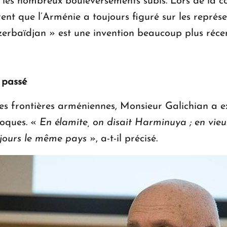
les nombreux bouleversements subis. Lors de la co
ent que l’Arménie a toujours figuré sur les repré
erbaïdjan » est une invention beaucoup plus récen
 passé
es frontières arméniennes, Monsieur Galichian a ex
poques. «
En élamite, on disait Harminuya ; en vieu
ujours le même pays
», a-t-il précisé.