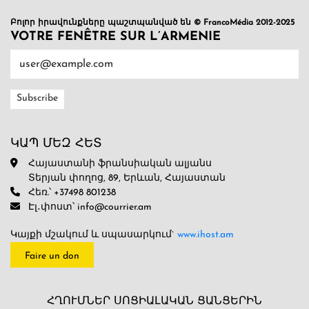
Բոլոր իրավունքները պաշտպանված են © FrancoMédia 2012-2025
VOTRE FENÊTRE SUR L’ARMENIE
ԿԱՊ ՄԵԶ ՀԵՏ
Հայաստանի ֆրանսիական ալյանս
Տերյան փողոց, 89, Երևան, Հայաստան
Հեռ.՝ +37498 801238
Էլ․փոստ՝ info@courrier.am
Կայքի մշակում և սպասարկում`
www.ihost.am
Faire un don
ՀՂՈՒՄՆԵՐ ՍՈՑԻԱԼԱԿԱՆ ՑԱՆՑԵՐԻՆ