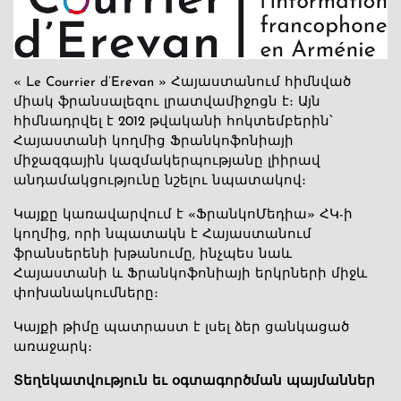
« Le Courrier d’Erevan » Հայաստանում հիմնված
միակ ֆրանսալեզու լրատվամիջոցն է։ Այն
հիմնադրվել է 2012 թվականի հոկտեմբերին՝
Հայաստանի կողմից Ֆրանկոֆոնիայի
միջազգային կազմակերպությանը լիիրավ
անդամակցությունը նշելու նպատակով։
Կայքը կառավարվում է «ՖրանկոՄեդիա» ՀԿ-ի
կողմից, որի նպատակն է Հայաստանում
ֆրանսերենի խթանումը, ինչպես նաև
Հայաստանի և Ֆրանկոֆոնիայի երկրների միջև
փոխանակումները։
Կայքի թիմը պատրաստ է լսել ձեր ցանկացած
առաջարկ։
Տեղեկատվություն եւ օգտագործման պայմաններ