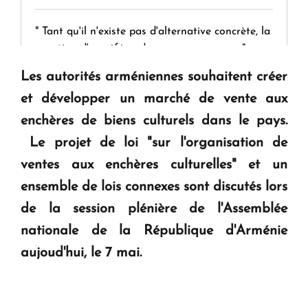
" Tant qu'il n'existe pas d'alternative concrète, la
question d'un référendum ne se pose pas. "
Les autorités arméniennes souhaitent créer
KASA : 30 ans d'audace, de résilience et d'avenir
et développer un marché de vente aux
en Arménie
enchères de biens culturels dans le pays.
Le projet de loi "sur l'organisation de
Le premier hôtel Hyatt Regency d'Arménie
ventes aux enchères culturelles" et un
ouvrira ses portes à Dilijan
ensemble de lois connexes sont discutés lors
de la session plénière de l'Assemblée
nationale de la République d'Arménie
aujoud'hui, le 7 mai.