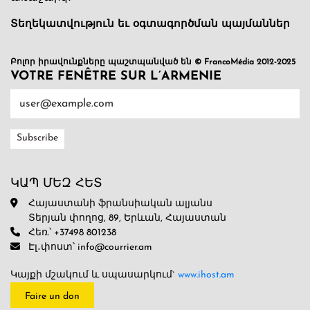
Տեղեկատվություն եւ օգտագործման պայմաններ
Բոլոր իրավունքները պաշտպանված են © FrancoMédia 2012-2025
VOTRE FENÊTRE SUR L’ARMENIE
ԿԱՊ ՄԵԶ ՀԵՏ
Հայաստանի ֆրանսիական ալյանս
Տերյան փողոց, 89, Երևան, Հայաստան
Հեռ.՝ +37498 801238
Էլ․փոստ՝ info@courrier.am
Կայքի մշակում և սպասարկում`
www.ihost.am
Faire un don