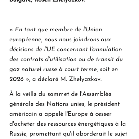
en Arménie
Le premier hôtel Hyatt Regency d'Arménie
ouvrira ses portes à Dilijan
«
En tant que membre de l'Union
européenne, nous nous joindrons aux
décisions de l'UE concernant l'annulation
des contrats d'utilisation ou de transit du
gaz naturel russe à court terme, soit en
2026
», a déclaré M. Zhelyazkov.
À la veille du sommet de l'Assemblée
générale des Nations unies, le président
américain a appelé l'Europe à cesser
d'acheter des ressources énergétiques à la
Russie, promettant qu'il aborderait le sujet