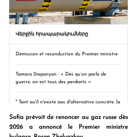
Վերջին հրապարակումները
Démission et reconduction du Premier ministre
Tamara Stepanyan : « Dès qu’on parle de
guerre, on est tous des perdants »
" Tant qu'il n'existe pas d'alternative concrète, la
question d'un référendum ne se pose pas. "
Sofia prévoit de renoncer au gaz russe dès
2026 a annoncé le Premier ministre
KASA : 30 ans d'audace, de résilience et d'avenir
bulgare, Rosen Zhelyazkov.