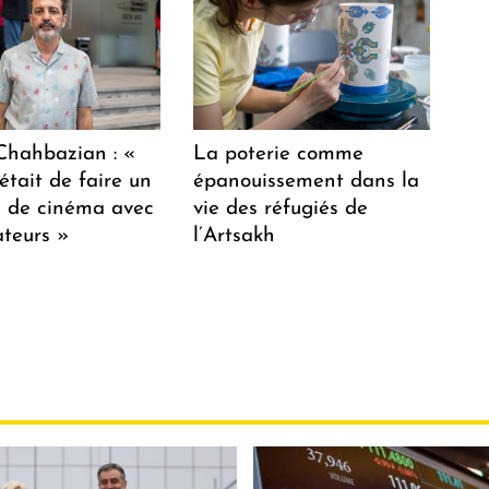
hahbazian : «
La poterie comme
était de faire un
épanouissement dans la
lm de cinéma avec
vie des réfugiés de
teurs »
l’Artsakh