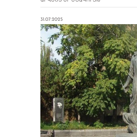
ԱՐՎԵՍՏ ԵՒ ՄՇԱԿՈՒՅԹ
31.07.2025