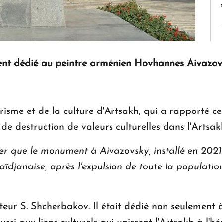
nt dédié au peintre arménien Hovhannes Aivazovs
sme et de la culture d'Artsakh, qui a rapporté ce
s de destruction de valeurs culturelles dans l'Artsa
er que le monument à Aivazovsky, installé en 2021 
aïdjanaise, après l'expulsion de toute la populatio
pteur S. Shcherbakov. Il était dédié non seulement 