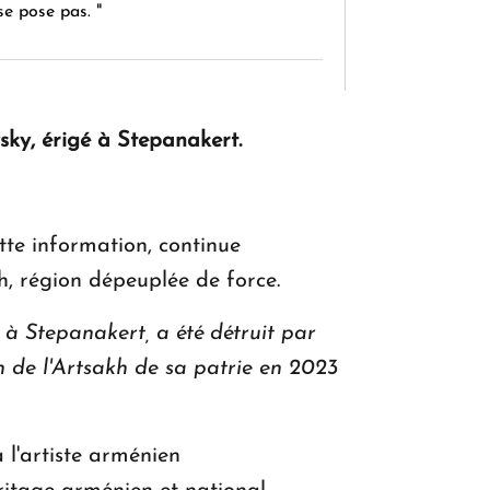
se pose pas. "
KASA : 30 ans d'audace, de résilience et
d'avenir en Arménie
ky, érigé à Stepanakert.
Le premier hôtel Hyatt Regency
tte information, continue
d'Arménie ouvrira ses portes à Dilijan
kh, région dépeuplée de force.
à Stepanakert, a été détruit par
n de l'Artsakh de sa patrie en 2023
à l'artiste arménien