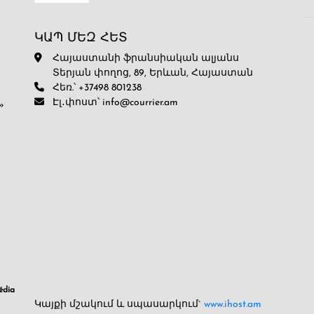
ԿԱՊ ՄԵԶ ՀԵՏ
Հայաստանի ֆրանսիական ալյանս
Տերյան փողոց, 89, Երևան, Հայաստան
Հեռ.՝ +37498 801238
Էլ․փոստ՝ info@courrier.am
»
dia
Կայքի մշակում և սպասարկում`
www.ihost.am