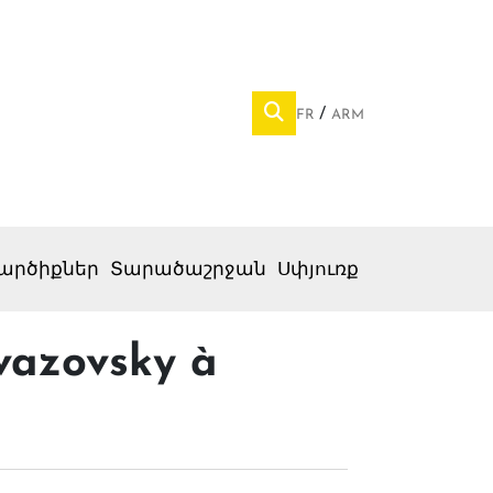
FR
ARM
արծիքներ
Տարածաշրջան
Սփյուռք
vazovsky à