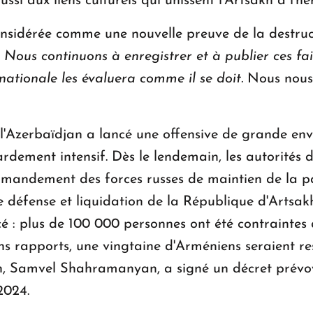
si aux liens culturels qui unissent l'Artsakh à l'h
nsidérée comme une nouvelle preuve de la destruc
«
Nous continuons à enregistrer et à publier ces fai
nationale les évaluera comme il se doit.
Nous nous 
 l'Azerbaïdjan a lancé une offensive de grande env
rdement intensif. Dès le lendemain, les autorités d
mmandement des forces russes de maintien de la pa
défense et liquidation de la République d'Artsakh
 : plus de 100 000 personnes ont été contraintes d
ins rapports, une vingtaine d'Arméniens seraient re
kh, Samvel Shahramanyan, a signé un décret prévoy
2024.