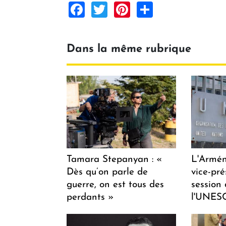
Facebook
Twitter
Pinterest
Share
Dans la même rubrique
Tamara Stepanyan : «
L'Armén
Dès qu’on parle de
vice-pré
guerre, on est tous des
session
perdants »
l'UNES