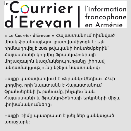
« Le Courrier d’Erevan » Հայաստանում հիմնված
միակ ֆրանսալեզու լրատվամիջոցն է։ Այն
հիմնադրվել է 2012 թվականի հոկտեմբերին՝
Հայաստանի կողմից Ֆրանկոֆոնիայի
միջազգային կազմակերպությանը լիիրավ
անդամակցությունը նշելու նպատակով։
Կայքը կառավարվում է «ՖրանկոՄեդիա» ՀԿ-ի
կողմից, որի նպատակն է Հայաստանում
ֆրանսերենի խթանումը, ինչպես նաև
Հայաստանի և Ֆրանկոֆոնիայի երկրների միջև
փոխանակումները։
Կայքի թիմը պատրաստ է լսել ձեր ցանկացած
առաջարկ։