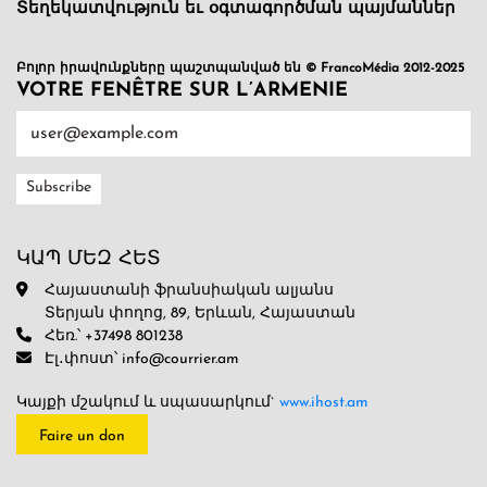
Տեղեկատվություն եւ օգտագործման պայմաններ
Բոլոր իրավունքները պաշտպանված են © FrancoMédia 2012-2025
VOTRE FENÊTRE SUR L’ARMENIE
ԿԱՊ ՄԵԶ ՀԵՏ
Հայաստանի ֆրանսիական ալյանս
Տերյան փողոց, 89, Երևան, Հայաստան
Հեռ.՝ +37498 801238
Էլ․փոստ՝ info@courrier.am
Կայքի մշակում և սպասարկում`
www.ihost.am
Faire un don