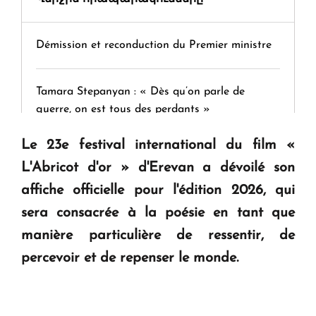
Démission et reconduction du Premier ministre
Tamara Stepanyan : « Dès qu’on parle de
guerre, on est tous des perdants »
Le 23e festival international du film «
" Tant qu'il n'existe pas d'alternative concrète, la
L'Abricot d'or » d'Erevan a dévoilé son
question d'un référendum ne se pose pas. "
affiche officielle pour l'édition 2026, qui
sera consacrée à la poésie en tant que
KASA : 30 ans d'audace, de résilience et d'avenir
manière particulière de ressentir, de
en Arménie
percevoir et de repenser le monde.
Le premier hôtel Hyatt Regency d'Arménie
ouvrira ses portes à Dilijan