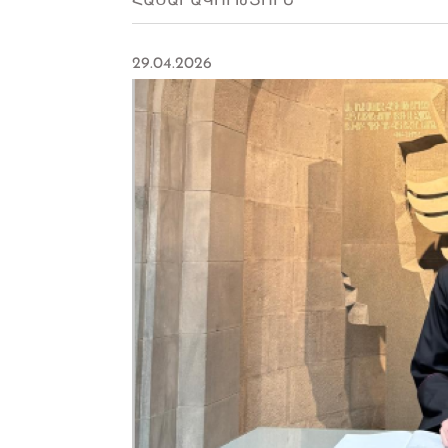
ՀԱՍԱՐԱԿՈՒԹՅՈՒՆ
29.04.2026