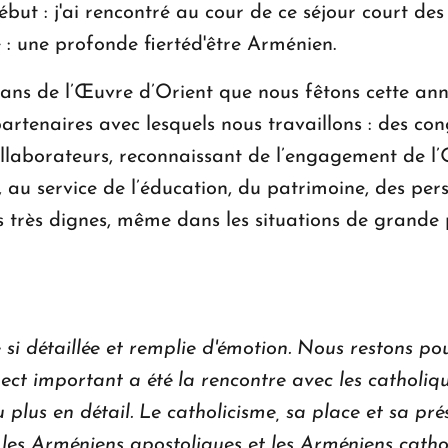
but : j'ai rencontré au cour de ce séjour court des 
e : une profonde fiertéd'être Arménien.
70 ans de l’Œuvre d’Orient que nous fêtons cette a
artenaires avec lesquels nous travaillons : des con
ollaborateurs, reconnaissant de l’engagement de l’Œ
au service de l’éducation, du patrimoine, des pers
très dignes, même dans les situations de grande pa
si détaillée et remplie d'émotion. Nous restons po
ct important a été la rencontre avec les catholique
 plus en détail. Le catholicisme, sa place et sa pré
re les Arméniens apostoliques et les Arméniens catho