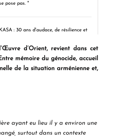
se pose pas. "
KASA : 30 ans d'audace, de résilience et
d'avenir en Arménie
’Œuvre d’Orient, revient dans cet
. Entre mémoire du génocide, accueil
Le premier hôtel Hyatt Regency
onnelle de la situation arménienne et,
d'Arménie ouvrira ses portes à Dilijan
ère ayant eu lieu il y a environ une
hangé, surtout dans un contexte